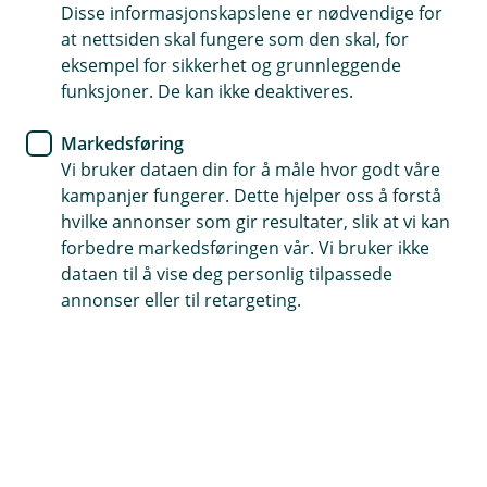
avklare hvilke produkter og tjenester du ønsker å
Disse informasjonskapslene er nødvendige for
benytte, og hvordan du ønsker å bruke de.
at nettsiden skal fungere som den skal, for
eksempel for sikkerhet og grunnleggende
Vi behandler personopplysninger for å forebygge,
funksjoner. De kan ikke deaktiveres.
avdekke, og håndtere risiko for hvitvasking,
terrorfinansiering og sanksjonsomgåelse.
Markedsføring
Vi har en rettslig/lovpålagt plikt til å behandle dine
Vi bruker dataen din for å måle hvor godt våre
personopplysninger ved etablering og oppfølging av
kampanjer fungerer. Dette hjelper oss å forstå
kundeforhold.
hvilke annonser som gir resultater, slik at vi kan
forbedre markedsføringen vår. Vi bruker ikke
Hvordan behandler vi personopplysninger?
dataen til å vise deg personlig tilpassede
annonser eller til retargeting.
Vi behandler personopplysninger for å oppfylle våre
forpliktelser i henhold til lov, forskrifter og/eller
myndighetsbeslutninger. Vi er forpliktet til å kjenne
kundene våre. For at du skal bli kunde hos oss, må vi
derfor behandle en rekke personopplysninger om deg.
Vi stiller spørsmål via kundeerklæring og du må
fremlegge dokumentasjon knyttet til din identitet og