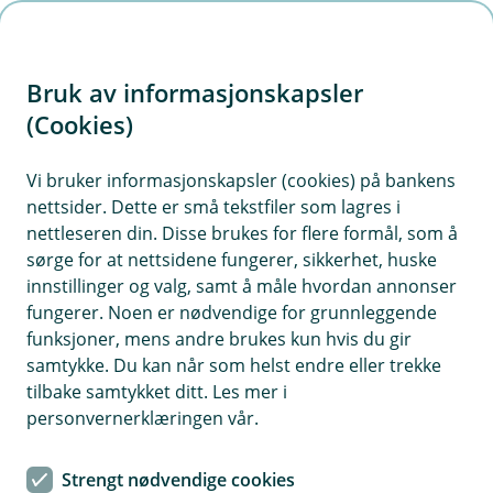
H
o
Bruk av informasjonskapsler
p
p
(Cookies)
i
Vis hjelpemeny
Vi bruker informasjonskapsler (cookies) på bankens
nettsider. Dette er små tekstfiler som lagres i
n
nettleseren din. Disse brukes for flere formål, som å
n
sørge for at nettsidene fungerer, sikkerhet, huske
Kundekontroll ved etablering og
h
innstillinger og valg, samt å måle hvordan annonser
oppfølging av kundeforholdet
o
fungerer. Noen er nødvendige for grunnleggende
funksjoner, mens andre brukes kun hvis du gir
Hvorfor behandler vi opplysningene dine, og hva er
d
samtykke. Du kan når som helst endre eller trekke
det lovlige grunnlaget?
e
tilbake samtykket ditt. Les mer i
t
Banken samler og behandler opplysninger om deg for
personvernerklæringen vår.
å avklare omfang av ditt kundeforhold i banken og
gjennomføre en risikoklassifisering. Videre for å
Strengt nødvendige cookies