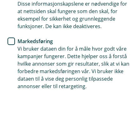
Disse informasjonskapslene er nødvendige for
Har du allerede meldt inn en sak?
at nettsiden skal fungere som den skal, for
Hvis du har skadenummeret ditt klart, kan du
eksempel for sikkerhet og grunnleggende
enkelt ettersende dokumenter, eller gi utfyllende
funksjoner. De kan ikke deaktiveres.
opplysninger i en pågående sak.
Markedsføring
Vi bruker dataen din for å måle hvor godt våre
Oppdater sak
kampanjer fungerer. Dette hjelper oss å forstå
hvilke annonser som gir resultater, slik at vi kan
forbedre markedsføringen vår. Vi bruker ikke
dataen til å vise deg personlig tilpassede
annonser eller til retargeting.
Slik får du hjelp
Veihjelp i Norge:
62 51 83 88
.
Veihjelp i utlandet
+47 22 22 77 06
.
Ved akutt sykdom eller ulykke på reise i
utlandet:
+45 70 10 50 50
.