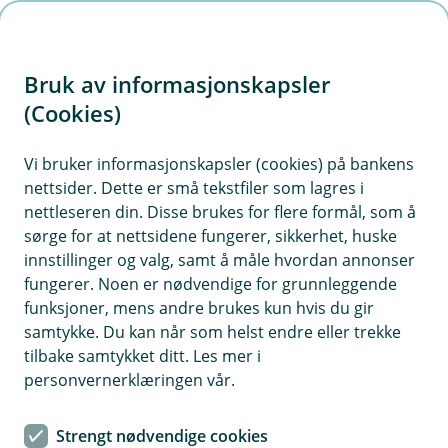
H
o
Bruk av informasjonskapsler
p
p
(Cookies)
Meld skade
i
Vi bruker informasjonskapsler (cookies) på bankens
nettsider. Dette er små tekstfiler som lagres i
n
nettleseren din. Disse brukes for flere formål, som å
n
sørge for at nettsidene fungerer, sikkerhet, huske
For å kunne hjelpe deg må vi vite hva som har
h
innstillinger og valg, samt å måle hvordan annonser
skjedd. Velg kategori for skaden du har hatt, så
o
fungerer. Noen er nødvendige for grunnleggende
hjelper vi deg videre. For å melde skade, må du
funksjoner, mens andre brukes kun hvis du gir
d
logge deg inn med BankID.
samtykke. Du kan når som helst endre eller trekke
e
tilbake samtykket ditt. Les mer i
t
personvernerklæringen vår.
Strengt nødvendige cookies