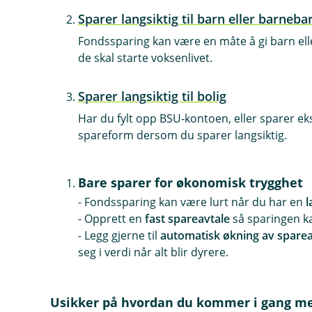
Sparer langsiktig til barn eller barneba
Fondssparing kan være en måte å gi barn elle
de skal starte voksenlivet.
Sparer langsiktig til bolig
Har du fylt opp BSU-kontoen, eller sparer eks
spareform dersom du sparer langsiktig.
Bare sparer for økonomisk trygghet
- Fondssparing kan være lurt når du har en
l
- Opprett en
fast spareavtale
så sparingen ka
- Legg gjerne til
automatisk økning av spare
seg i verdi når alt blir dyrere.
Usikker på hvordan du kommer i gang me