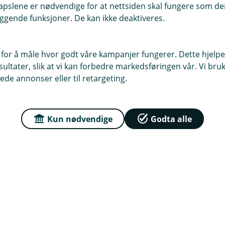
Nå er det enkelt å opprette f
pslene er nødvendige for at nettsiden skal fungere som den
ggende funksjoner. De kan ikke deaktiveres.
hvordan du kommer i gang!
 for å måle hvor godt våre kampanjer fungerer. Dette hjelper
Start fondssparing til barn
ltater, slik at vi kan forbedre markedsføringen vår. Vi bruke
ede annonser eller til retargeting.
Kun nødvendige
Godta alle