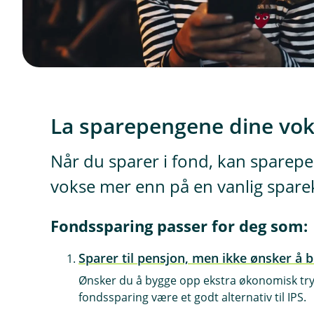
La sparepengene dine vok
Når du sparer i fond, kan sparepe
vokse mer enn på en vanlig spare
Fondssparing passer for deg som:
Sparer til pensjon, men ikke ønsker å b
Ønsker du å bygge opp ekstra økonomisk tryg
fondssparing være et godt alternativ til IPS.