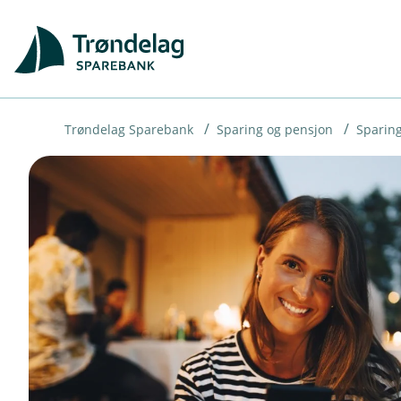
H
o
p
p
i
Trøndelag Sparebank
Sparing og pensjon
Sparing
n
n
h
o
d
e
t