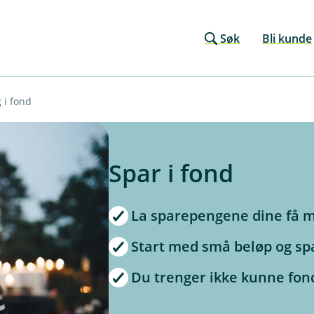
Søk
Bli kunde
 i fond
Spar i fond
La sparepengene dine få mu
Start med små beløp og spar
Du trenger ikke kunne fond