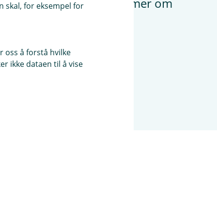
ondssparing til barn - les mer om
 skal, for eksempel for
 oss å forstå hvilke
r ikke dataen til å vise