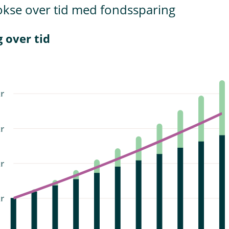
kse over tid med fondssparing
g over tid
kr
kr
kr
kr