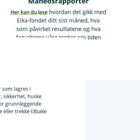
Månedsrapporter
hvordan det gikk med
Her kan du lese
Eika-fondet ditt sist måned, hva
som påvirket resultatene og hva
forvalterne våre tenker om tiden
fremover.
r som lagres i
, sikkerhet, huske
for grunnleggende
eller trekke tilbake
omisk forsprang