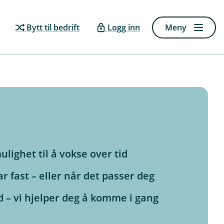
Bytt til bedrift
Logg inn
Meny
lighet til å vokse over tid
 fast – eller når det passer deg
 – vi hjelper deg å komme i gang