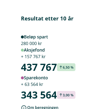
Resultat etter 10 år
Beløp spart
280 000 k‍r
Aksjefond
+ 157 767 k‍r
437 767
6,50 %
Sparekonto
+ 63 564 k‍r
343 564
3,00 %
Om beregningen