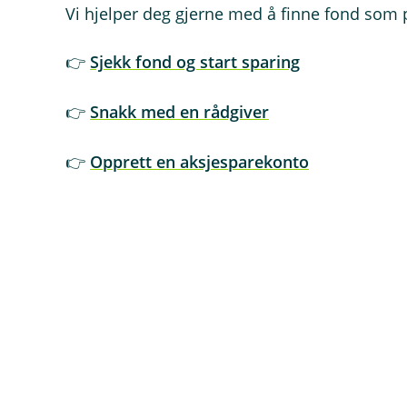
Vi hjelper deg gjerne med å finne fond som 
👉
Sjekk fond og start sparing
👉
Snakk med en rådgiver
👉
Opprett en aksjesparekonto