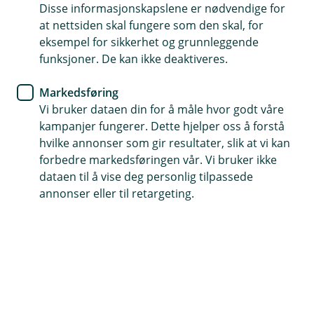
avtaler med dem gjennom banken. For avtaler med
Disse informasjonskapslene er nødvendige for
selskap i Eika eller Fremtind, er det disse selskapene
at nettsiden skal fungere som den skal, for
som er ansvarlig for behandlingen av
eksempel for sikkerhet og grunnleggende
personopplysningene dine.
funksjoner. De kan ikke deaktiveres.
Du kan ta direkte kontakt med selskapene for
Markedsføring
informasjon om hvordan personopplysningene dine
Vi bruker dataen din for å måle hvor godt våre
håndteres for produkter fra Eika eller Fremtind.
kampanjer fungerer. Dette hjelper oss å forstå
hvilke annonser som gir resultater, slik at vi kan
forbedre markedsføringen vår. Vi bruker ikke
dataen til å vise deg personlig tilpassede
annonser eller til retargeting.
Hjelp og kontakt
post@trondelagsparebank.no
72 45 07 00