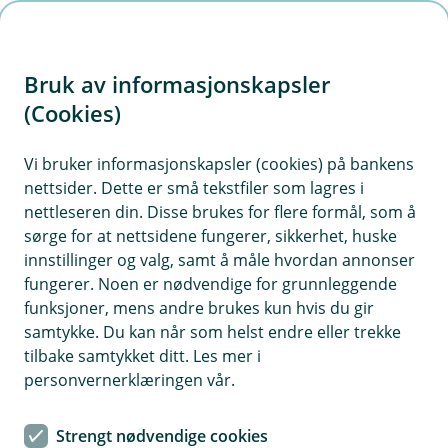
H
o
Bruk av informasjonskapsler
p
p
(Cookies)
i
Vis hjelpemeny
Vi bruker informasjonskapsler (cookies) på bankens
nettsider. Dette er små tekstfiler som lagres i
n
nettleseren din. Disse brukes for flere formål, som å
n
sørge for at nettsidene fungerer, sikkerhet, huske
Hvem er ansvarlig?
h
innstillinger og valg, samt å måle hvordan annonser
o
Banken er ansvarlig for behandling av
fungerer. Noen er nødvendige for grunnleggende
personopplysninger knyttet til de tjenestene vi tilbyr
funksjoner, mens andre brukes kun hvis du gir
d
deg.
samtykke. Du kan når som helst endre eller trekke
e
tilbake samtykket ditt. Les mer i
t
I noen tilfeller kan vi også behandle
personvernerklæringen vår.
personopplysninger på vegne av andre selskaper i Eika
og forsikringsselskapet Fremtind, dersom du har
Strengt nødvendige cookies