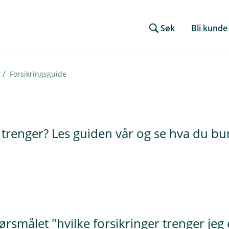
Søk
Bli kunde
Forsikringsguide
u trenger? Les guiden vår og se hva du bu
pørsmålet "hvilke forsikringer trenger je