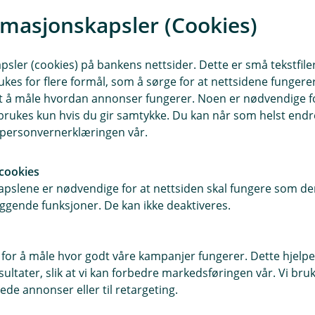
rmasjonskapsler (Cookies)
sler (cookies) på bankens nettsider. Dette er små tekstfile
ukes for flere formål, som å sørge for at nettsidene fungerer
Du som har funnet din
samt å måle hvordan annonser fungerer. Noen er nødvendige 
egen vei
rukes kun hvis du gir samtykke. Du kan når som helst endre 
i personvernerklæringen vår.
Enten du er singel, skilt, senior
eller i en bonusfamilie - du
cookies
lever livet slik det passer deg.
pslene er nødvendige for at nettsiden skal fungere som den
Uansett hvordan hverdagen
ggende funksjoner. De kan ikke deaktiveres.
din ser ut, har du skapt en
tilværelse som passer for
deg.
 for å måle hvor godt våre kampanjer fungerer. Dette hjelper
ltater, slik at vi kan forbedre markedsføringen vår. Vi bruke
ede annonser eller til retargeting.
Du som har funnet din
egen vei