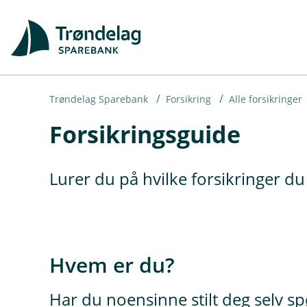
H
o
p
p
i
Trøndelag Sparebank
Forsikring
Alle forsikringer
Forsikringsguide
n
n
h
Lurer du på hvilke forsikringer d
o
d
e
t
Hvem er du?
Har du noensinne stilt deg selv s