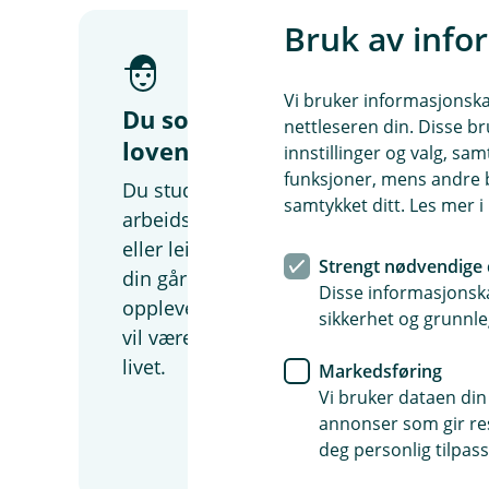
Bruk av info
Vi bruker informasjonskap
Du som er ung og
nettleseren din. Disse br
lovende
innstillinger og valg, 
funksjoner, mens andre b
Du studerer eller er ny i
samtykket ditt. Les mer 
arbeidslivet, og bor i kollektiv
eller leier for deg selv. Tiden
Strengt nødvendige 
din går til å prøve ut nye
Disse informasjonska
opplevelser, finne ut hvem du
sikkerhet og grunnle
vil være og hvordan du vil leve
livet.
Markedsføring
Vi bruker dataen din
annonser som gir resu
Dette er meg
deg personlig tilpass