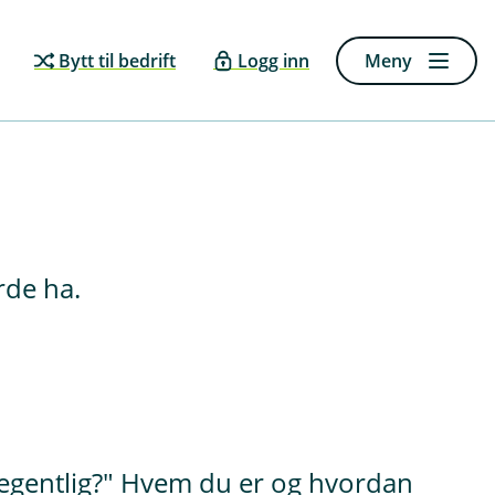
Bytt til bedrift
Logg inn
Meny
rde ha.
g egentlig?" Hvem du er og hvordan