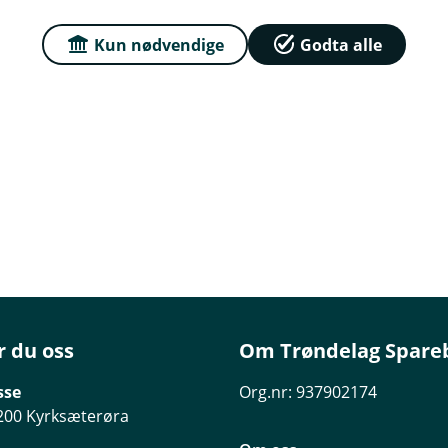
Kun nødvendige
Godta alle
r du oss
Om Trøndelag Spare
sse
Org.nr: 937902174
200 Kyrksæterøra