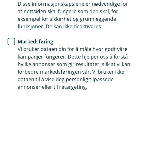
Finn den beste forsikringen for deg som er
Disse informasjonskapslene er nødvendige for
at nettsiden skal fungere som den skal, for
ung. Enkelt, forståelig og rett på sak. Sikre
eksempel for sikkerhet og grunnleggende
fremtiden din med våre råd og tips!
funksjoner. De kan ikke deaktiveres.
Markedsføring
Vi bruker dataen din for å måle hvor godt våre
kampanjer fungerer. Dette hjelper oss å forstå
Når du flytter hjemmefra må du ha dine egne
hvilke annonser som gir resultater, slik at vi kan
forsikringer. Det kan være vanskelig å vite hvilke
forbedre markedsføringen vår. Vi bruker ikke
forsikringer du bør ha. Men vi skal gjøre vårt
dataen til å vise deg personlig tilpassede
beste for å gjøre det litt lettere for deg.
annonser eller til retargeting.
Vil du ta en prat om forsikringene?
Ta kontakt, vi hjelper gjerne!