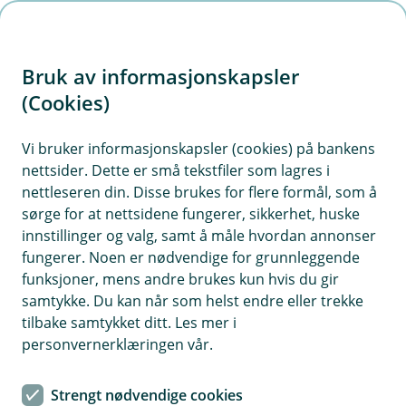
H
o
Bruk av informasjonskapsler
p
p
(Cookies)
i
Vi bruker informasjonskapsler (cookies) på bankens
nettsider. Dette er små tekstfiler som lagres i
n
nettleseren din. Disse brukes for flere formål, som å
n
sørge for at nettsidene fungerer, sikkerhet, huske
h
innstillinger og valg, samt å måle hvordan annonser
o
fungerer. Noen er nødvendige for grunnleggende
funksjoner, mens andre brukes kun hvis du gir
d
samtykke. Du kan når som helst endre eller trekke
e
tilbake samtykket ditt. Les mer i
t
personvernerklæringen vår.
Du som er ung og lovende
Strengt nødvendige cookies