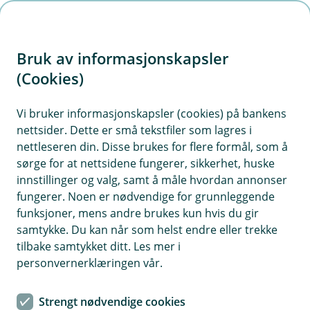
H
o
Bruk av informasjonskapsler
p
p
(Cookies)
i
Vi bruker informasjonskapsler (cookies) på bankens
nettsider. Dette er små tekstfiler som lagres i
n
nettleseren din. Disse brukes for flere formål, som å
n
sørge for at nettsidene fungerer, sikkerhet, huske
h
innstillinger og valg, samt å måle hvordan annonser
o
fungerer. Noen er nødvendige for grunnleggende
funksjoner, mens andre brukes kun hvis du gir
d
samtykke. Du kan når som helst endre eller trekke
e
tilbake samtykket ditt. Les mer i
t
personvernerklæringen vår.
BM Daglig drift
Strengt nødvendige cookies