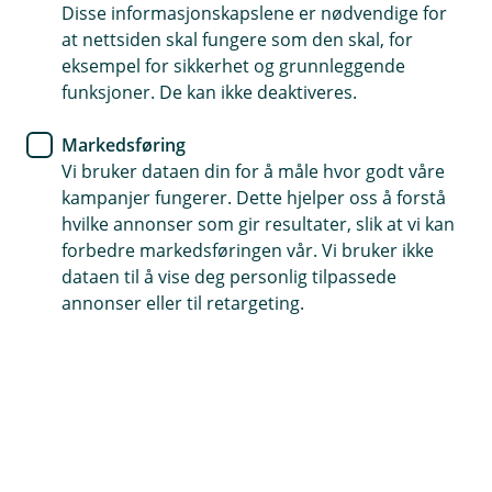
Disse informasjonskapslene er nødvendige for
Ny rutine for skattetrekk -
at nettsiden skal fungere som den skal, for
dette må du vite før 2026
eksempel for sikkerhet og grunnleggende
funksjoner. De kan ikke deaktiveres.
Fra 1. januar skjer det en viktig endring i hvordan
Markedsføring
skattetrekk skal håndteres.
Vi bruker dataen din for å måle hvor godt våre
kampanjer fungerer. Dette hjelper oss å forstå
Endringer fra denne datoen for deg som driver en
hvilke annonser som gir resultater, slik at vi kan
bedrift er som følger:
forbedre markedsføringen vår. Vi bruker ikke
dataen til å vise deg personlig tilpassede
Du skal
ikke lenger overføre skattetrekk til
annonser eller til retargeting.
skattetrekkskonto
Skattetrekk skal
betales direkte til Skatteetaten
-
senest første virkedag etter lønnsutbetaling
Du skal
rapportere lønnsutbetalingsdato i a-
meldingen
fra 2026