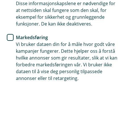
Disse informasjonskapslene er nødvendige for
Du har midler tilgjengelig hele byggeperioden
at nettsiden skal fungere som den skal, for
eksempel for sikkerhet og grunnleggende
Betal kun renter på det du har brukt av lånerammen
funksjoner. De kan ikke deaktiveres.
Råd og oppfølging hele byggeperioden
Markedsføring
Vi bruker dataen din for å måle hvor godt våre
Søk om byggelån
kampanjer fungerer. Dette hjelper oss å forstå
hvilke annonser som gir resultater, slik at vi kan
forbedre markedsføringen vår. Vi bruker ikke
Kjekt å ha når du bygger nytt eller
dataen til å vise deg personlig tilpassede
annonser eller til retargeting.
renoverer stort
Skal bedriften din bygge noe nytt eller gå i gang
med ett større rehabiliteringsprosjekt? Da kan
det være fornuftig å søke om byggelån hos oss.
Vi er i tett dialog med deg under hele
byggeprosessen.