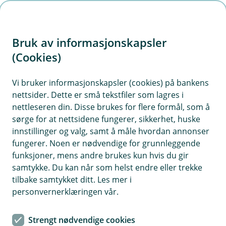
H
o
Bruk av informasjonskapsler
p
p
(Cookies)
i
Vi bruker informasjonskapsler (cookies) på bankens
nettsider. Dette er små tekstfiler som lagres i
n
nettleseren din. Disse brukes for flere formål, som å
n
sørge for at nettsidene fungerer, sikkerhet, huske
h
innstillinger og valg, samt å måle hvordan annonser
o
fungerer. Noen er nødvendige for grunnleggende
funksjoner, mens andre brukes kun hvis du gir
d
samtykke. Du kan når som helst endre eller trekke
e
tilbake samtykket ditt. Les mer i
t
personvernerklæringen vår.
Byggelån
Strengt nødvendige cookies