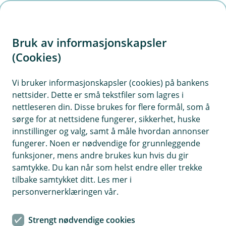
H
o
Bruk av informasjonskapsler
p
p
(Cookies)
i
Vi bruker informasjonskapsler (cookies) på bankens
nettsider. Dette er små tekstfiler som lagres i
n
nettleseren din. Disse brukes for flere formål, som å
n
sørge for at nettsidene fungerer, sikkerhet, huske
h
innstillinger og valg, samt å måle hvordan annonser
o
fungerer. Noen er nødvendige for grunnleggende
funksjoner, mens andre brukes kun hvis du gir
d
samtykke. Du kan når som helst endre eller trekke
e
tilbake samtykket ditt. Les mer i
t
personvernerklæringen vår.
Eika Innskuddspensjon
Strengt nødvendige cookies