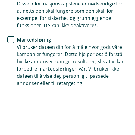
Disse informasjonskapslene er nødvendige for
Innskuddspensjon er en pensjonsordning der
at nettsiden skal fungere som den skal, for
bedriften sparer pensjon til sine ansatte. Ordningen
eksempel for sikkerhet og grunnleggende
inkluderer alle ansatte over 13 år og innebærer
funksjoner. De kan ikke deaktiveres.
"pensjon fra første krone". En gunstig
Markedsføring
innskuddspensjon for dine ansatte kan gjøre deg til
Vi bruker dataen din for å måle hvor godt våre
en foretrukket og mer attraktiv arbeidsgiver.
kampanjer fungerer. Dette hjelper oss å forstå
hvilke annonser som gir resultater, slik at vi kan
(
Logg inn i Storebrand Bedriftsportal
forbedre markedsføringen vår. Vi bruker ikke
E
dataen til å vise deg personlig tilpassede
k
s
annonser eller til retargeting.
t
Invester i dine ansatte med en god
e
pensjonsordning
r
n
l
Har du to eller flere ansatte i minst 75 % stilling
e
er du som arbeidsgiver også pålagt å opprette en
n
innskuddspensjonsordning. En god
k