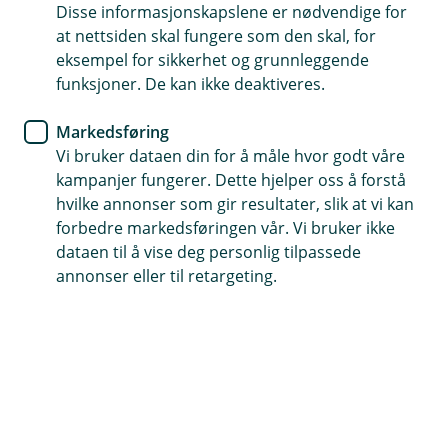
Disse informasjonskapslene er nødvendige for
at nettsiden skal fungere som den skal, for
eksempel for sikkerhet og grunnleggende
Hensikten med direktivet har vært å øke konkurransen
funksjoner. De kan ikke deaktiveres.
og innovasjon i finansmarkedet, og lar deg som
bedriftskunde kunne velge å dele saldo og
Markedsføring
transaksjonshistorikk med godkjente tredjeparter i
Vi bruker dataen din for å måle hvor godt våre
tillegg til å utføre betalinger. Direktivet gjelder for
kampanjer fungerer. Dette hjelper oss å forstå
betalingskontoer, betalingskort og betalingstjenester.
hvilke annonser som gir resultater, slik at vi kan
forbedre markedsføringen vår. Vi bruker ikke
dataen til å vise deg personlig tilpassede
annonser eller til retargeting.
Lær mer om PSD2 hos Finans Norge
Bestill tilgang til kontotjenester