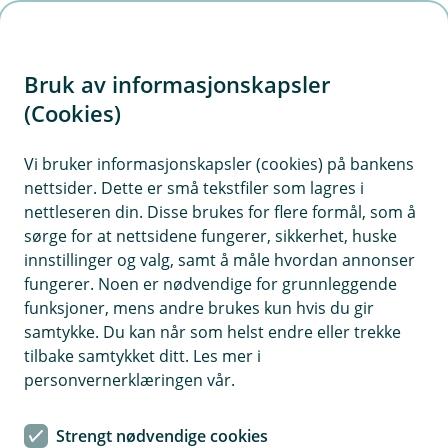
H
o
Bruk av informasjonskapsler
p
p
(Cookies)
PSD2 (Revised Payment Services
i
Directive)
Vi bruker informasjonskapsler (cookies) på bankens
nettsider. Dette er små tekstfiler som lagres i
n
I 2018 ble PSD2 innført, et EU-direktiv som
nettleseren din. Disse brukes for flere formål, som å
n
sørge for at nettsidene fungerer, sikkerhet, huske
pålegger alle banker å åpne opp for at våre
h
innstillinger og valg, samt å måle hvordan annonser
kunder kan benytte seg av tredjeparter for å
o
fungerer. Noen er nødvendige for grunnleggende
utføre betalingstjenester, samt å kunne se saldo
funksjoner, mens andre brukes kun hvis du gir
og transaksjonsopplysninger på sine kontoer i
d
samtykke. Du kan når som helst endre eller trekke
e
banken.
tilbake samtykket ditt. Les mer i
t
personvernerklæringen vår.
Strengt nødvendige cookies
Hva betyr dette for deg som kunde?