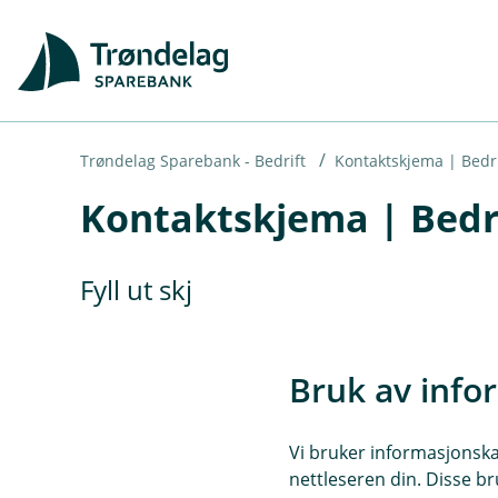
H
o
p
p
i
Trøndelag Sparebank - Bedrift
Kontaktskjema | Bedri
Kontaktskjema | Bedr
n
n
h
Fyll ut skjemaet under, så tar vi 
o
d
Bruk av info
e
t
Vi bruker informasjonskap
nettleseren din. Disse br