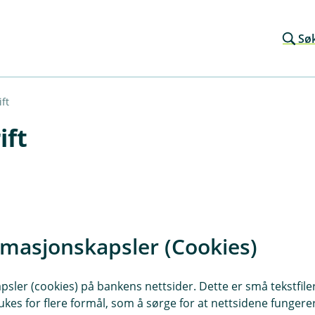
Sø
ft
ift
kontakt med deg.
rmasjonskapsler (Cookies)
sler (cookies) på bankens nettsider. Dette er små tekstfile
ukes for flere formål, som å sørge for at nettsidene fungerer