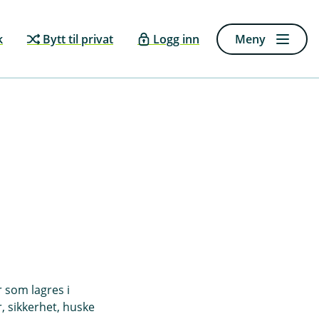
k
Bytt til privat
Logg inn
Meny
r som lagres i
, sikkerhet, huske