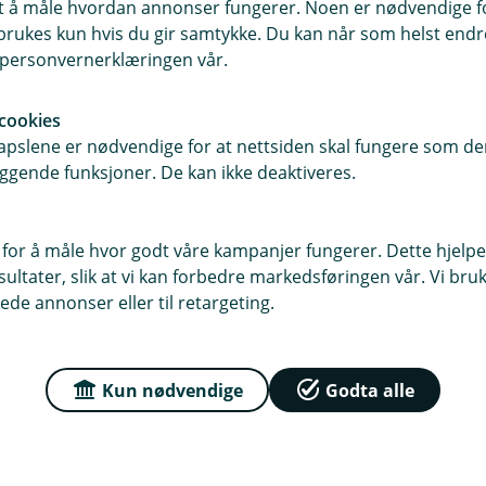
samt å måle hvordan annonser fungerer. Noen er nødvendige 
rukes kun hvis du gir samtykke. Du kan når som helst endre 
i personvernerklæringen vår.
r du oss
Om Trøndelag Spare
cookies
sse
Org.nr: 937902174
pslene er nødvendige for at nettsiden skal fungere som den
200 Kyrksæterøra
ggende funksjoner. De kan ikke deaktiveres.
Om oss
r
dag: 09:00 - 15:00
 for å måle hvor godt våre kampanjer fungerer. Dette hjelper
ltater, slik at vi kan forbedre markedsføringen vår. Vi bruke
ede annonser eller til retargeting.
Kun nødvendige
Godta alle