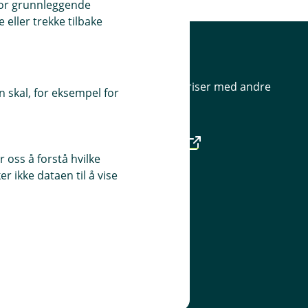
for grunnleggende
eller trekke tilbake
bank
Priser
Sammenlign våre priser med andre
 skal, for eksempel for
selskaper på
Finansportalen.no
 oss å forstå hvilke
r ikke dataen til å vise
Våre priser