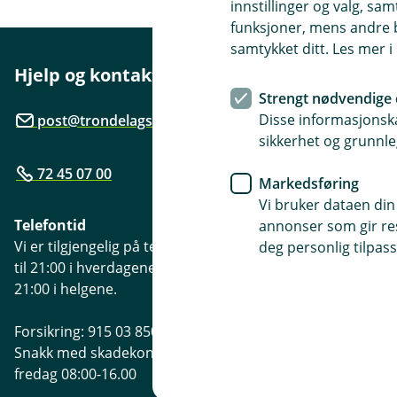
innstillinger og valg, 
funksjoner, mens andre b
samtykket ditt. Les mer 
Hjelp og kontakt
Her finne
Strengt nødvendige 
Besøksadre
Disse informasjonska
post@trondelagsparebank.no
Øragata 5, 7
sikkerhet og grunnle
72 45 07 00
Åpningstide
Markedsføring
Mandag - Fre
Vi bruker dataen din
Telefontid
annonser som gir resu
Vi er tilgjengelig på telefon fra kl. 07:00
deg personlig tilpass
til 21:00 i hverdagene og fra kl. 09:00 til
21:00 i helgene.
Forsikring: 915 03 850
Snakk med skadekonsulent: mandag til
fredag 08:00-16.00