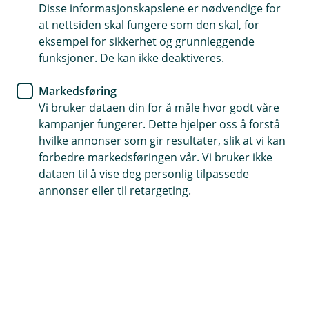
Disse informasjonskapslene er nødvendige for
at nettsiden skal fungere som den skal, for
eksempel for sikkerhet og grunnleggende
Telefontid
funksjoner. De kan ikke deaktiveres.
Vi er tilgjengelig på telefon fra kl. 07:00 til 21:00 i
hverdagene og fra kl. 09:00 til 21:00 i helgene.
Markedsføring
Vi bruker dataen din for å måle hvor godt våre
Forsikring: 915 03 850
kampanjer fungerer. Dette hjelper oss å forstå
Snakk med skadekonsulent: mandag til fredag 08:00-
hvilke annonser som gir resultater, slik at vi kan
16.00
forbedre markedsføringen vår. Vi bruker ikke
dataen til å vise deg personlig tilpassede
Trenger du umiddelbar hjelp?
annonser eller til retargeting.
Ring oss på 915 03 850 døgnet rundt, hele året
Her finner du oss
Besøksadresse
Øragata 5, 7200 Kyrksæterøra