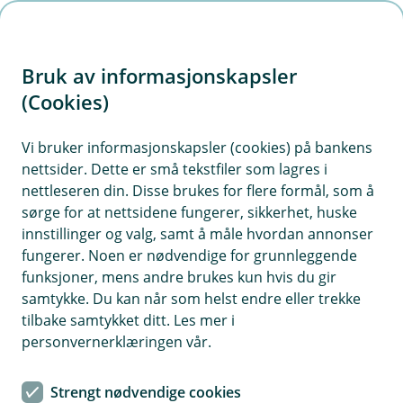
H
o
Bruk av informasjonskapsler
p
p
(Cookies)
Kontaktskjema | Bedrift
i
Vi bruker informasjonskapsler (cookies) på bankens
Fyll ut skjemaet under, så tar vi kontakt med deg.
nettsider. Dette er små tekstfiler som lagres i
n
nettleseren din. Disse brukes for flere formål, som å
n
sørge for at nettsidene fungerer, sikkerhet, huske
h
innstillinger og valg, samt å måle hvordan annonser
o
fungerer. Noen er nødvendige for grunnleggende
funksjoner, mens andre brukes kun hvis du gir
d
samtykke. Du kan når som helst endre eller trekke
Hjelp og kontakt
e
tilbake samtykket ditt. Les mer i
t
personvernerklæringen vår.
post@trondelagsparebank.no
Strengt nødvendige cookies
72 45 07 00