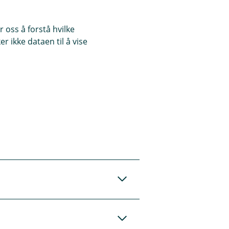
 oss å forstå hvilke
r ikke dataen til å vise
 vil motta en lenke
irekte til
retar et
t vannet. Slå av
øres av styret i den
l betale