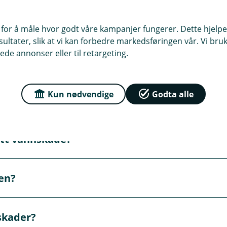
 for å måle hvor godt våre kampanjer fungerer. Dette hjelper
ltater, slik at vi kan forbedre markedsføringen vår. Vi bruke
ede annonser eller til retargeting.
meldt?
 av leverandørene våre ta kontakt med deg innen kort tid. Du
Kun nødvendige
Godta alle
kes av forsikringen?
ommunisere og følge saken din. Du kan når som helst skrive d
opp dokumenter og følge saken.
ngen, velger vi en leverandør som reparerer skaden, eller fo
utt vannskade?
vannet (stoppekran). Ring rørlegger hvis du ikke får stoppe
en?
irket. Flytt løse gjenstander. Fjern vann der det er mulig.
elen kan variere. Dette står gjerne i vedtektene eller avgj
rskader?
yret i borettslaget eller sameiet for å avklare hvem som ska