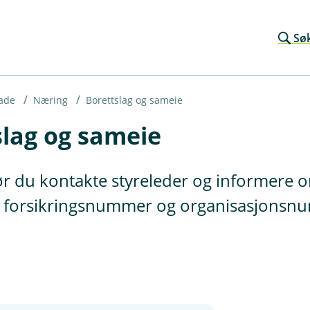
Sø
ade
Næring
Borettslag og sameie
slag og sameie
bør du kontakte styreleder og informere
m forsikringsnummer og organisasjonsnum