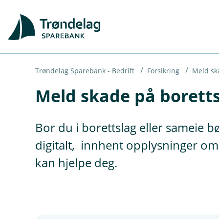
H
o
p
p
i
Trøndelag Sparebank - Bedrift
Forsikring
Meld sk
Meld skade på borett
n
n
h
Bor du i borettslag eller sameie 
o
digitalt, innhent opplysninger o
d
kan hjelpe deg.
e
t