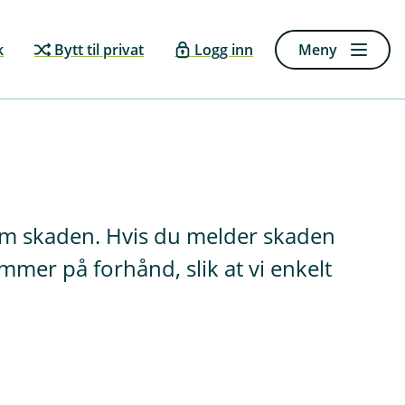
k
Bytt til privat
Logg inn
Meny
 om skaden. Hvis du melder skaden
mer på forhånd, slik at vi enkelt