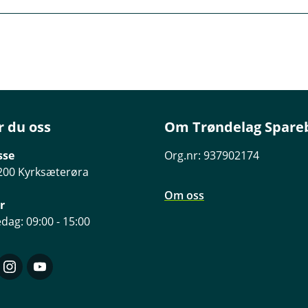
oversikt over hva egenandelen er.
er nærmere regler:
r du oss
Om Trøndelag Spare
de bør du om det er forsvarlig sikre verdiene dine.
sse
Org.nr: 937902174
 storm bør du sikre gjenstander på en forsvarlig måte. Som f
200 Kyrksæterøra
e løse gjenstander.
Om oss
r
dag: 09:00 - 15:00