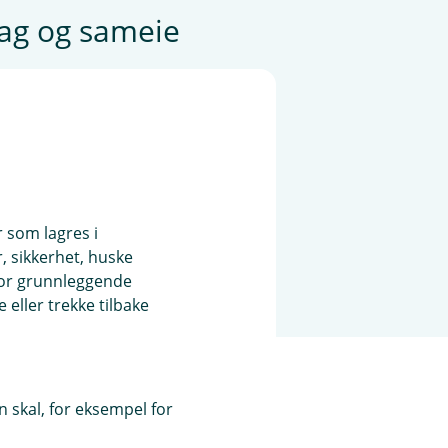
lag og sameie
orettslag og sameie.
r som lagres i
, sikkerhet, huske
for grunnleggende
eller trekke tilbake
 skal, for eksempel for