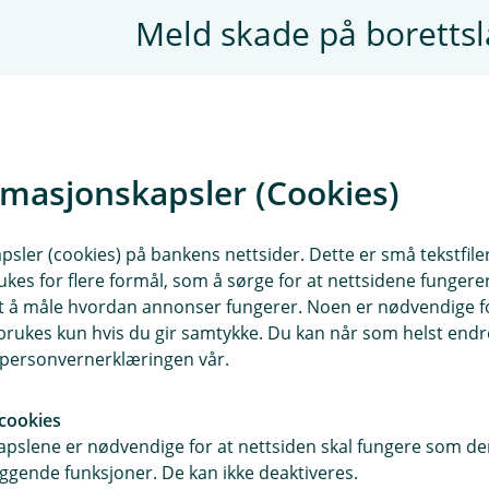
Meld skade på boretts
Her kan du melde skade på b
rmasjonskapsler (Cookies)
Meld skade
sler (cookies) på bankens nettsider. Dette er små tekstfile
ukes for flere formål, som å sørge for at nettsidene fungerer
samt å måle hvordan annonser fungerer. Noen er nødvendige 
rukes kun hvis du gir samtykke. Du kan når som helst endre 
i personvernerklæringen vår.
cookies
pslene er nødvendige for at nettsiden skal fungere som den
ggende funksjoner. De kan ikke deaktiveres.