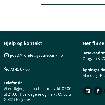
L
p
egenandelen. Styret har også 
u
n
k
e
k
En naturskade er definert ett
/
L
u
Storm
k
Flom
k
Skred
Jordskjelv
Hjelp og kontakt
Her finne
Blir du rammet av en naturska
Besøksadre
post@trondelagsparebank.no
Hvis det er varslet flom eller
Øragata 5, 7
eiendeler opp fra gulv og sikr
72 45 07 00
Åpningstide
Mandag - Fre
Telefontid
Vi er tilgjengelig på telefon fra kl. 07:00
til 21:00 i hverdagene og fra kl. 09:00 til
21:00 i helgene.