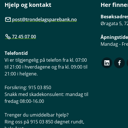
Hjelp og kontakt
Her finne
Besøksadre
post@trondelagsparebank.no
Øragata 5, 7
72 45 07 00
Åpningstide
Mandag - Fre
Telefontid
Vi er tilgjengelig på telefon fra kl. 07:00
til 21:00 i hverdagene og fra kl. 09:00 til
21:00 i helgene.
Forsikring: 915 03 850
Snakk med skadekonsulent: mandag til
fredag 08:00-16.00
Trenger du umiddelbar hjelp?
Ring oss på 915 03 850 døgnet rundt,