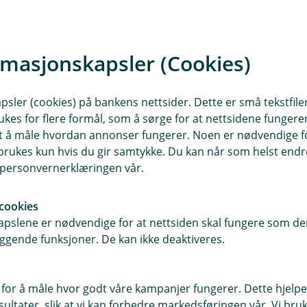
epet skjedde. Hvor kom de inn? Hva er
 dokumentasjon underveis – dette er
rmasjonskapsler (Cookies)
kke vent – det kan være viktig bevis som
Kontakt forsikringsselskapet så fort som
sler (cookies) på bankens nettsider. Dette er små tekstfile
og økonomisk erstatning ved et dataangrep
ukes for flere formål, som å sørge for at nettsidene fungerer
samt å måle hvordan annonser fungerer. Noen er nødvendige 
rukes kun hvis du gir samtykke. Du kan når som helst endre 
tår bak angrepet, bør du ikke forhandle
i personvernerklæringen vår.
rsle politiet og IT. Ikke trykk på lenker,
cookies
g å få systemene tilbake. Gjenopprett fra
pslene er nødvendige for at nettsiden skal fungere som den
 og tette sikkerhetshull.
ggende funksjoner. De kan ikke deaktiveres.
. Meld ifra til relevante myndigheter –
Datatilsynet – og eventuelt berørte
 for å måle hvor godt våre kampanjer fungerer. Dette hjelper
ltater, slik at vi kan forbedre markedsføringen vår. Vi bruke