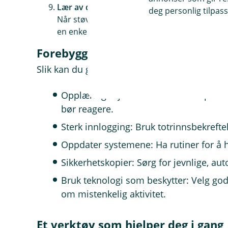
Lær av det som skjedde
deg personlig tilpass
Når støvet har lagt seg, bør dere samle læri
en enkel tiltaksplan og sørg for at sikkerhete
Forebyggende sikkerhetstiltak
Slik kan du gjøre bedriften din mer robust:
Opplæring: Gjør ansatte bevisste på h
bør reagere.
Sterk innlogging: Bruk totrinnsbekreftel
Oppdater systemene: Ha rutiner for å h
Sikkerhetskopier: Sørg for jevnlige, au
Bruk teknologi som beskytter: Velg god
om mistenkelig aktivitet.
Et verktøy som hjelper deg i gang