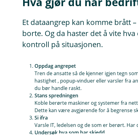
Hva gjør du når bedri
Et dataangrep kan komme brått – o
borte. Og da haster det å vite hva
kontroll på situasjonen.
Oppdag angrepet
Tren de ansatte så de kjenner igjen tegn som
hastighet , popup-vinduer eller varsler fra an
du bør handle raskt.
Stans spredningen
Koble berørte maskiner og systemer fra net
Dette kan være avgjørende for å begrense s
Si ifra
Varsle IT, ledelsen og de som er berørt. Har 
Undersøk hva som har skjedd