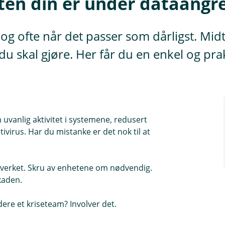
ften din er under dataangr
g ofte når det passer som dårligst. Midt 
 du skal gjøre. Her får du en enkel og pra
 uvanlig aktivitet i systemene, redusert
tivirus. Har du mistanke er det nok til at
tverket. Skru av enhetene om nødvendig.
kaden.
dere et kriseteam? Involver det.