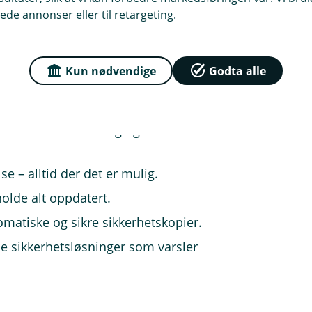
ede annonser eller til retargeting.
ng. Hva fungerte? Hva må bli bedre? Lag
n styrkes.
Kun nødvendige
Godta alle
va som er mistenkelig og hvordan de
se – alltid der det er mulig.
olde alt oppdatert.
tomatiske og sikre sikkerhetskopier.
e sikkerhetsløsninger som varsler