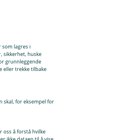
r som lagres i
, sikkerhet, huske
for grunnleggende
eller trekke tilbake
 skal, for eksempel for
 oss å forstå hvilke
r ikke dataen til å vise