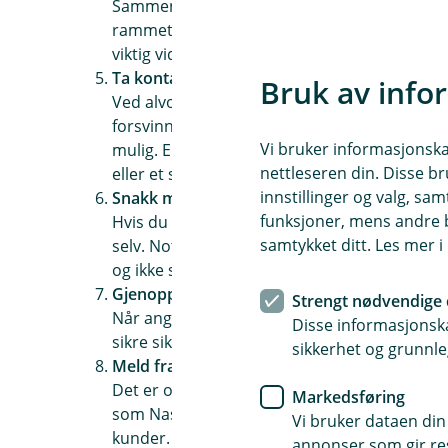
Sammen med IT må du finne ut hvordan angr
rammet? Hva er risikoen? Samle loggfiler og
viktig videre i prosessen.
Ta kontakt med politiet
Bruk av info
Ved alvorlige angrep bør du ringe politiet. I
forsvinner raskt. Har dere cyberforsikring? 
Vi bruker informasjonskap
mulig. En cyberforsikring kan gi rask hjelp 
nettleseren din. Disse br
eller et sikkerhetsbrudd.
innstillinger og valg, 
Snakk med angriperen?
funksjoner, mens andre b
Hvis du blir kontaktet av noen som sier de s
samtykket ditt. Les mer 
selv. Noter hva som sies, ta skjermbilder og va
og ikke send penger.
Gjenopprett drift
Strengt nødvendige 
Når angrepet er under kontroll, er neste ste
Disse informasjonska
sikre sikkerhetskopier. Oppdater programvare
sikkerhet og grunnle
Meld fra
Det er ofte pålagt å rapportere datainnbrudd
Markedsføring
som Nasjonal sikkerhetsmyndighet (NSM) og 
Vi bruker dataen din
kunder.
annonser som gir resu