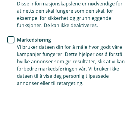
Disse informasjonskapslene er nødvendige for
Psykologisk førstehjelp
at nettsiden skal fungere som den skal, for
eksempel for sikkerhet og grunnleggende
Dekker ulykke som rammer passasjerer og sjåfør
funksjoner. De kan ikke deaktiveres.
Avbruddstap og godsansvar som tilleggsdekninger
Markedsføring
Vi bruker dataen din for å måle hvor godt våre
Kontakt meg om bussforsikring
kampanjer fungerer. Dette hjelper oss å forstå
hvilke annonser som gir resultater, slik at vi kan
forbedre markedsføringen vår. Vi bruker ikke
Hva dekker forsikringen?
dataen til å vise deg personlig tilpassede
annonser eller til retargeting.
Når du driver bussvirksomhet, er trygghet i alle
ledd avgjørende. Med vår bussforsikring får du
ikke bare det lovpålagte ansvaret dekket — du
kan skreddersy beskyttelse som passer selskapet
ditt og passasjerene dine på veien.