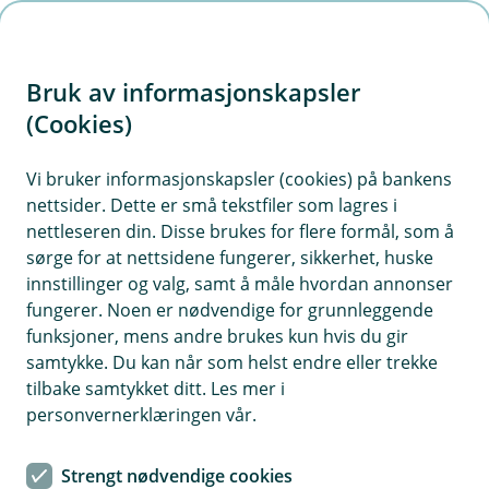
H
o
Bruk av informasjonskapsler
p
p
(Cookies)
i
Vi bruker informasjonskapsler (cookies) på bankens
nettsider. Dette er små tekstfiler som lagres i
n
nettleseren din. Disse brukes for flere formål, som å
n
sørge for at nettsidene fungerer, sikkerhet, huske
h
innstillinger og valg, samt å måle hvordan annonser
o
fungerer. Noen er nødvendige for grunnleggende
funksjoner, mens andre brukes kun hvis du gir
d
samtykke. Du kan når som helst endre eller trekke
e
tilbake samtykket ditt. Les mer i
t
personvernerklæringen vår.
Bussforsikring
Strengt nødvendige cookies