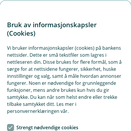
H
o
Bruk av informasjonskapsler
p
p
(Cookies)
i
Vi bruker informasjonskapsler (cookies) på bankens
nettsider. Dette er små tekstfiler som lagres i
n
nettleseren din. Disse brukes for flere formål, som å
n
sørge for at nettsidene fungerer, sikkerhet, huske
h
innstillinger og valg, samt å måle hvordan annonser
o
fungerer. Noen er nødvendige for grunnleggende
funksjoner, mens andre brukes kun hvis du gir
d
samtykke. Du kan når som helst endre eller trekke
e
tilbake samtykket ditt. Les mer i
t
personvernerklæringen vår.
Produktansvarsforsikring
Strengt nødvendige cookies