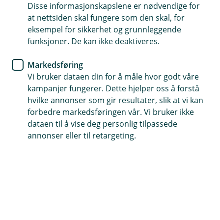
Disse informasjonskapslene er nødvendige for
Dekker skader på personer og ting hvis produktet
at nettsiden skal fungere som den skal, for
svikter
eksempel for sikkerhet og grunnleggende
funksjoner. De kan ikke deaktiveres.
Dekker både erstatning og juridiske kostnader
Gjelder også når produktet selges videre eller brukes
Markedsføring
utenfor Norden
Vi bruker dataen din for å måle hvor godt våre
kampanjer fungerer. Dette hjelper oss å forstå
Kontakt meg om produktansvarsforsikring
hvilke annonser som gir resultater, slik at vi kan
forbedre markedsføringen vår. Vi bruker ikke
dataen til å vise deg personlig tilpassede
Hva er produktansvarsforsikring?
annonser eller til retargeting.
Importerer, lager eller selger du produkter? Da
kan du bli erstatningsansvarlig hvis noe går galt –
for eksempel hvis produktet skader en person
eller noe de eier. Med riktig forsikring er du trygg,
også når uhellet er ute.