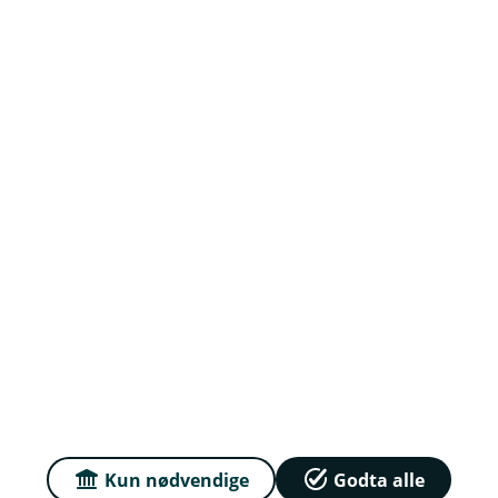
Org.nr: 937902174
Om oss
Priser
Sammenlign våre priser med andre selskaper på
Finansportalen.no
Våre priser
Personvern og informasjonskapsler
Sikkerhet og antihvitvask
Kun nødvendige
Godta alle