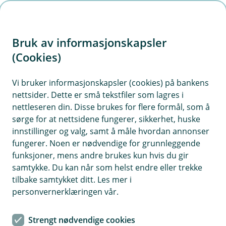
H
o
Bruk av informasjonskapsler
p
p
(Cookies)
i
Vi bruker informasjonskapsler (cookies) på bankens
nettsider. Dette er små tekstfiler som lagres i
n
nettleseren din. Disse brukes for flere formål, som å
n
sørge for at nettsidene fungerer, sikkerhet, huske
h
innstillinger og valg, samt å måle hvordan annonser
o
fungerer. Noen er nødvendige for grunnleggende
funksjoner, mens andre brukes kun hvis du gir
d
samtykke. Du kan når som helst endre eller trekke
e
tilbake samtykket ditt. Les mer i
t
personvernerklæringen vår.
Fra plan til praksis
Strengt nødvendige cookies
Dyreklinikk valgte leasing for vekst