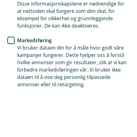
Disse informasjonskapslene er nødvendige for
at nettsiden skal fungere som den skal, for
Midt i Melhus sentrum i Trøndelag, på en tomt med
eksempel for sikkerhet og grunnleggende
historisk sus, har daglig leder Anna Rathe og teamet
funksjoner. De kan ikke deaktiveres.
hennes skapt en av Nordens mest avanserte
dyreklinikker. Melhus Dyreklinikk ble etablert for over
Markedsføring
30 år siden, og drives i dag av neste generasjon i
Vi bruker dataen din for å måle hvor godt våre
familien. I 2023 flyttet de inn i splitter nye lokaler med
kampanjer fungerer. Dette hjelper oss å forstå
førsteklasses fasiliteter. Her tilbyr de blant annet
hvilke annonser som gir resultater, slik at vi kan
avansert endoskopisk kirurgi og CT-scanning,
forbedre markedsføringen vår. Vi bruker ikke
behandlinger som tiltrekker pasienter fra hele
dataen til å vise deg personlig tilpassede
Skandinavia.
annonser eller til retargeting.
Skreddersydd finansiering
For å realisere drømmen om nye lokaler og nytt utstyr,
trengte dyreklinikken en løsning som ga både
forutsigbarhet og fleksibilitet. Sammen med sin
lokalbank og leasingpartner DLL, fikk de på plass en
finansieringsmodell som var tilpasset både behov og