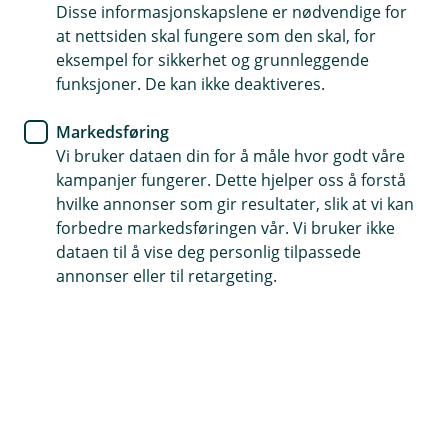
foreninger
Disse informasjonskapslene er nødvendige for
at nettsiden skal fungere som den skal, for
eksempel for sikkerhet og grunnleggende
Vipps gjør betaling enklere for bedrifter, lag og
funksjoner. De kan ikke deaktiveres.
foreninger. Motta betalinger raskt og sikkert i butikk,
på nett eller ved arrangementer. Se hvordan din
Markedsføring
bedrift kan dra nytte av Vipps og fordelene ved å
Vi bruker dataen din for å måle hvor godt våre
være kunde hos oss.
kampanjer fungerer. Dette hjelper oss å forstå
hvilke annonser som gir resultater, slik at vi kan
forbedre markedsføringen vår. Vi bruker ikke
dataen til å vise deg personlig tilpassede
Hva er Vipps for bedrifter, lag og
annonser eller til retargeting.
foreninger?
Vipps er en betalingsløsning som lar kunder
betale med mobilen. Enten du driver butikk,
nettbutikk, eller arrangerer loppemarked, hjelper
Vipps deg med å motta betalinger raskt og
sikkert.