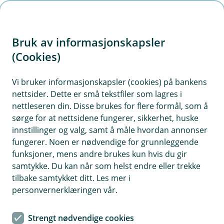
H
o
Bruk av informasjonskapsler
p
p
(Cookies)
i
Vi bruker informasjonskapsler (cookies) på bankens
nettsider. Dette er små tekstfiler som lagres i
n
nettleseren din. Disse brukes for flere formål, som å
n
sørge for at nettsidene fungerer, sikkerhet, huske
h
innstillinger og valg, samt å måle hvordan annonser
o
fungerer. Noen er nødvendige for grunnleggende
funksjoner, mens andre brukes kun hvis du gir
d
samtykke. Du kan når som helst endre eller trekke
e
tilbake samtykket ditt. Les mer i
t
personvernerklæringen vår.
Vipps for bedrifter, lag og
Strengt nødvendige cookies