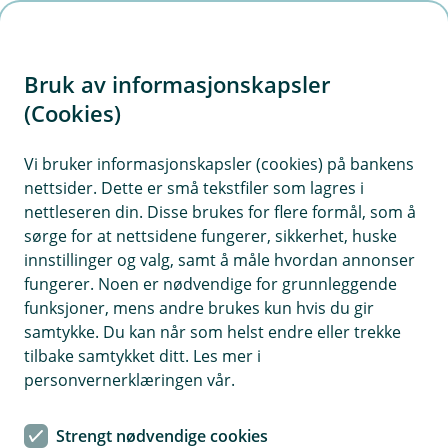
H
o
Bruk av informasjonskapsler
p
p
(Cookies)
i
Vi bruker informasjonskapsler (cookies) på bankens
nettsider. Dette er små tekstfiler som lagres i
n
nettleseren din. Disse brukes for flere formål, som å
n
sørge for at nettsidene fungerer, sikkerhet, huske
h
innstillinger og valg, samt å måle hvordan annonser
o
fungerer. Noen er nødvendige for grunnleggende
funksjoner, mens andre brukes kun hvis du gir
d
samtykke. Du kan når som helst endre eller trekke
e
tilbake samtykket ditt. Les mer i
t
personvernerklæringen vår.
Vipps tæpp brukes stadig oftere i butikk, kiosk og nærbutikk.
Strengt nødvendige cookies