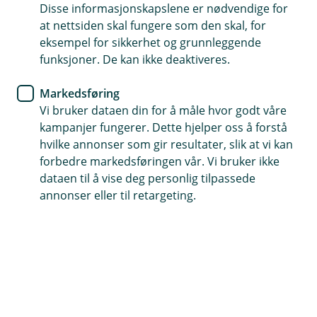
Vipps
Disse informasjonskapslene er nødvendige for
at nettsiden skal fungere som den skal, for
Stadig flere betaler i butikk
eksempel for sikkerhet og grunnleggende
funksjoner. De kan ikke deaktiveres.
med mobilen
Markedsføring
Flere bruker nå Vipps tæpp til små og vanlige
Vi bruker dataen din for å måle hvor godt våre
kjøp i hverdagen. Vi ser at stadig flere betaler
kampanjer fungerer. Dette hjelper oss å forstå
med mobilen i blant annet dagligvare, kiosk,
hvilke annonser som gir resultater, slik at vi kan
nærbutikk og servering*. Har du ikke prøvd ennå,
forbedre markedsføringen vår. Vi bruker ikke
kan det være smart å starte med et lite kjøp kjøp
dataen til å vise deg personlig tilpassede
i butikken – for eksempel en kaffe eller noen få
annonser eller til retargeting.
varer. Da sitter det også enklere å bruke det igjen
senere.
Fra handleturen hjemme til reisen ut i
verden
For mange starter det med et lite kjøp hjemme. En