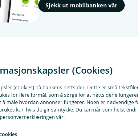
Sjekk ut mobilbanken vår
rmasjonskapsler (Cookies)
nk og hverdagsøkonomi
sler (cookies) på bankens nettsider. Dette er små tekstfile
ukes for flere formål, som å sørge for at nettsidene fungerer
samt å måle hvordan annonser fungerer. Noen er nødvendige 
rukes kun hvis du gir samtykke. Du kan når som helst endre 
i personvernerklæringen vår.
cookies