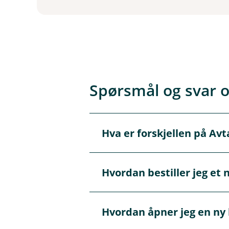
Spørsmål og svar 
Hva er forskjellen på Avt
Å
p
n
e
AvtaleGiro er en automatisk b
Hvordan bestiller jeg et 
/
Å
en elektronisk faktura som du
L
p
u
n
k
e
Du kan bestille et nytt bankko
k
Hvordan åpner jeg en ny
/
Å
korttjenester, og følg instruksj
L
p