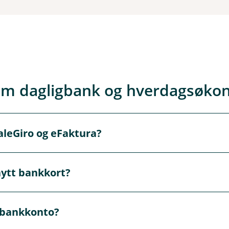
om dagligbank og hverdagsøko
aleGiro og eFaktura?
etaling av regninger direkte fra kontoen din på forfallsdato
nytt bankkort?
 selv må godkjenne i nettbanken før betaling.
rt direkte fra mobilbanken eller i nettbanken. Velg alternativ
 bankkonto?
onene for å bestille et nytt kort.