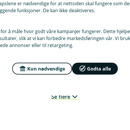
pslene er nødvendige for at nettsiden skal fungere som den
ggende funksjoner. De kan ikke deaktiveres.
 for å måle hvor godt våre kampanjer fungerer. Dette hjelper
Camilla Reksen Fjeldvær
ltater, slik at vi kan forbedre markedsføringen vår. Vi bruke
Kunderådgiver Dagligbank
ede annonser eller til retargeting.
94 36 89 22
crf@trondelagsparebank.no
Kun nødvendige
Godta alle
Se flere