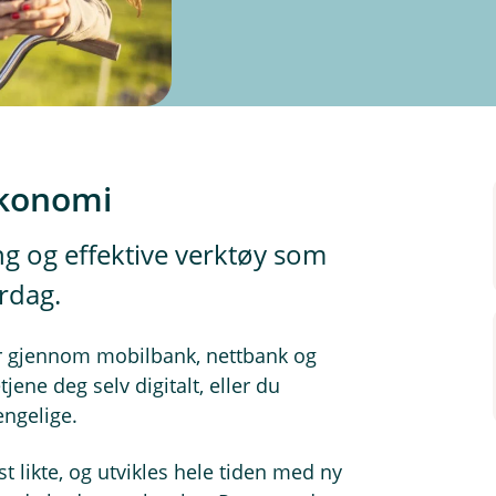
søkonomi
ng og effektive verktøy som
rdag.
er gjennom mobilbank, nettbank og
ene deg selv digitalt, eller du
jengelige.
t likte, og utvikles hele tiden med ny