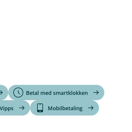
Betal med smartklokken
Vipps
Mobilbetaling