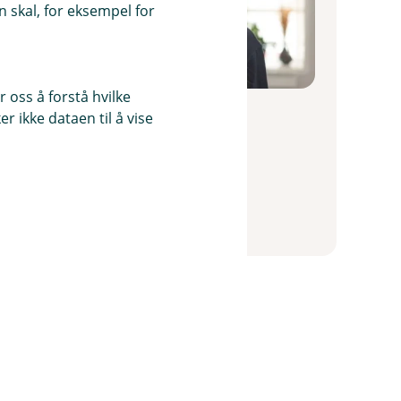
 skal, for eksempel for
 oss å forstå hvilke
Hedvig Johanne Schei
r ikke dataen til å vise
Vikar Dagligbank
72 45 07 31
hsc@trondelagsparebank.no