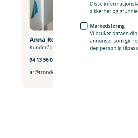
Disse informasjonska
sikkerhet og grunnle
Markedsføring
Vi bruker dataen din
Anna Reppe
annonser som gir resu
Kunderådgiver Dagligbank
deg personlig tilpass
94 13 56 07
ar@trondelagsparebank.no