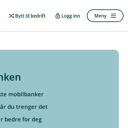
Bytt til bedrift
Logg inn
Meny
anken
ikte mobilbanker
år du trenger det
ir bedre for deg