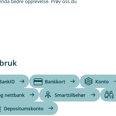
 enda bedre opplevelse. Prøv oss du
 bruk
BankID
Bankkort
Konto
og nettbank
Smarttilbehør
Depositumskonto