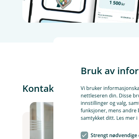
Bruk av info
Kontakt oss om dagligba
Vi bruker informasjonskap
nettleseren din. Disse br
innstillinger og valg, 
funksjoner, mens andre b
samtykket ditt. Les mer 
Strengt nødvendige 