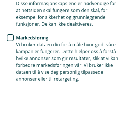
Disse informasjonskapslene er nødvendige for
Et privatkort til firmautlegg
at nettsiden skal fungere som den skal, for
eksempel for sikkerhet og grunnleggende
Inntil 45 dages rentefri betalingsutsettelse
funksjoner. De kan ikke deaktiveres.
Ingen årsgebyr og inkludert reise- og
Markedsføring
avbestillingsforsikring
Vi bruker dataen din for å måle hvor godt våre
kampanjer fungerer. Dette hjelper oss å forstå
Søk om kredittkort her
hvilke annonser som gir resultater, slik at vi kan
forbedre markedsføringen vår. Vi bruker ikke
dataen til å vise deg personlig tilpassede
Et fleksibelt kredittkort med
annonser eller til retargeting.
privatansvar
Eika Ansatt passer utmerket for deg som reiser
mye, har mange firmautlegg og ønsker å skille
jobbrelaterte utgifter fra privatøkonomien.