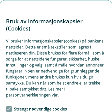
H
o
Bruk av informasjonskapsler
p
p
(Cookies)
i
Vi bruker informasjonskapsler (cookies) på bankens
nettsider. Dette er små tekstfiler som lagres i
n
nettleseren din. Disse brukes for flere formål, som å
n
sørge for at nettsidene fungerer, sikkerhet, huske
h
innstillinger og valg, samt å måle hvordan annonser
o
fungerer. Noen er nødvendige for grunnleggende
funksjoner, mens andre brukes kun hvis du gir
d
samtykke. Du kan når som helst endre eller trekke
e
tilbake samtykket ditt. Les mer i
t
personvernerklæringen vår.
Eika Ansatt
Strengt nødvendige cookies