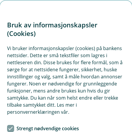
H
o
Bruk av informasjonskapsler
p
p
(Cookies)
i
Vi bruker informasjonskapsler (cookies) på bankens
nettsider. Dette er små tekstfiler som lagres i
n
nettleseren din. Disse brukes for flere formål, som å
n
sørge for at nettsidene fungerer, sikkerhet, huske
h
innstillinger og valg, samt å måle hvordan annonser
o
fungerer. Noen er nødvendige for grunnleggende
funksjoner, mens andre brukes kun hvis du gir
d
samtykke. Du kan når som helst endre eller trekke
e
tilbake samtykket ditt. Les mer i
t
personvernerklæringen vår.
Se hvordan du kan få bedre økonomisk frihet i hverdagen.
Strengt nødvendige cookies