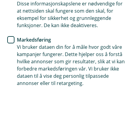
Konto
Disse informasjonskapslene er nødvendige for
at nettsiden skal fungere som den skal, for
5 tips for økonomisk frihet med
eksempel for sikkerhet og grunnleggende
funksjoner. De kan ikke deaktiveres.
flere kontoer
Markedsføring
Visste du at flere kontoer kan gi deg bedre
Vi bruker dataen din for å måle hvor godt våre
økonomisk kontroll? Lær hvordan du enkelt kan
kampanjer fungerer. Dette hjelper oss å forstå
organisere finansene dine for større frihet og
hvilke annonser som gir resultater, slik at vi kan
mindre stress. Oppdag våre fem beste tips for å
forbedre markedsføringen vår. Vi bruker ikke
bruke kontoer effektivt og sikre god oversikt over
dataen til å vise deg personlig tilpassede
utgiftene dine.
annonser eller til retargeting.
Å ha oversikt over pengebruken kan gjøre hverdagen
både enklere og mindre stressende. Enten du ikke har
planlagt økonomien din før, eller står i en situasjon
som krever en ny gjennomgang av pengene dine, kan
kunnskap om hvordan du styrer pengene dine