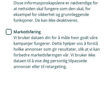
Disse informasjonskapslene er nødvendige for
Av og til må du godta vilkårene for BankID på
at nettsiden skal fungere som den skal, for
nytt. Det gjør du enkelt når du logger inn. Noen
eksempel for sikkerhet og grunnleggende
kan få beskjed om dette selv om de nylig har
funksjoner. De kan ikke deaktiveres.
gjort det. Det er helt normalt, fordi vilkårene
Markedsføring
oppdateres.
Vi bruker dataen din for å måle hvor godt våre
kampanjer fungerer. Dette hjelper oss å forstå
Stø, som er selskapet som står bak BankID, tar over
hvilke annonser som gir resultater, slik at vi kan
det juridiske ansvaret for å utstede BankID i løpet av
forbedre markedsføringen vår. Vi bruker ikke
2026. Det kan derfor hende at du må godkjenne vilkår
dataen til å vise deg personlig tilpassede
igjen, selv om du har gjort det ganske nylig.
annonser eller til retargeting.
Slik gjør du det
Logg inn med BankID
Les og godta vilkårene
Da er BankID klar til bruk igjen.