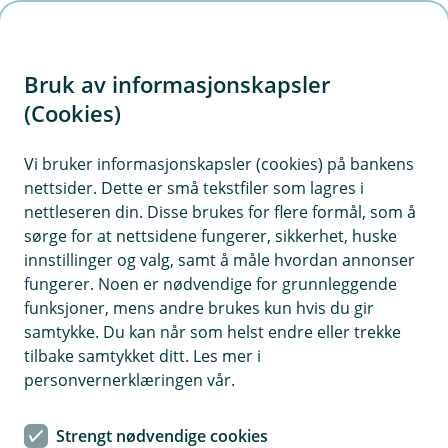
H
o
Bruk av informasjonskapsler
p
p
(Cookies)
i
Vi bruker informasjonskapsler (cookies) på bankens
nettsider. Dette er små tekstfiler som lagres i
n
nettleseren din. Disse brukes for flere formål, som å
n
sørge for at nettsidene fungerer, sikkerhet, huske
h
innstillinger og valg, samt å måle hvordan annonser
o
fungerer. Noen er nødvendige for grunnleggende
funksjoner, mens andre brukes kun hvis du gir
d
samtykke. Du kan når som helst endre eller trekke
e
tilbake samtykket ditt. Les mer i
t
BankID
personvernerklæringen vår.
Fornye BankID
Strengt nødvendige cookies