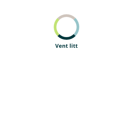
Søk
Bli kunde
 i fond
minsidesparing
rmasjonskapsler (Cookies)
sler (cookies) på bankens nettsider. Dette er små tekstfile
ukes for flere formål, som å sørge for at nettsidene fungerer
samt å måle hvordan annonser fungerer. Noen er nødvendige 
r du oss
Om Trøndelag Spare
rukes kun hvis du gir samtykke. Du kan når som helst endre 
i personvernerklæringen vår.