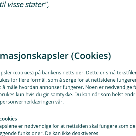
il visse stater",
kskluderte selskaper, har Eika
rmasjonskapsler (Cookies)
til å inneholde selskaper innen
sler (cookies) på bankens nettsider. Dette er små tekstfile
ukes for flere formål, som å sørge for at nettsidene fungerer
ativt til klima, i tillegg til at det
samt å måle hvordan annonser fungerer. Noen er nødvendige 
rhold og sikkerhet i mange deler av
rukes kun hvis du gir samtykke. Du kan når som helst endre 
i personvernerklæringen vår.
k mer enn syv millioner mennesker
cookies
elsekostnader.
pslene er nødvendige for at nettsiden skal fungere som den
familier og barn, i tillegg har
ggende funksjoner. De kan ikke deaktiveres.