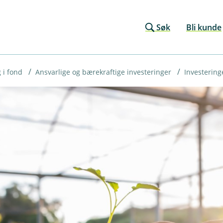
Søk
Bli kunde
 i fond
Ansvarlige og bærekraftige investeringer
Investerin