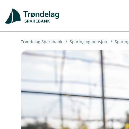
H
o
p
p
i
Trøndelag Sparebank
Sparing og pensjon
Sparing
n
n
h
o
d
e
t