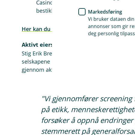
Casino- og spillvirksomhet en høy risik
bestikkelser.
Markedsføring
Vi bruker dataen din
annonser som gir resu
Her kan du lese om hvilken type selskaper de
deg personlig tilpass
Aktivt eierskap gir påvirkningskraft
Stig Erik Brekke mener fondsforvaltere kan h
selskapene det investeres i. Dette forsøker Ei
gjennom aktivt eierskap:
"Vi gjennomfører screening 
på etikk, menneskerettigheter
forsøker å oppnå endringer
stemmerett på generalforsa