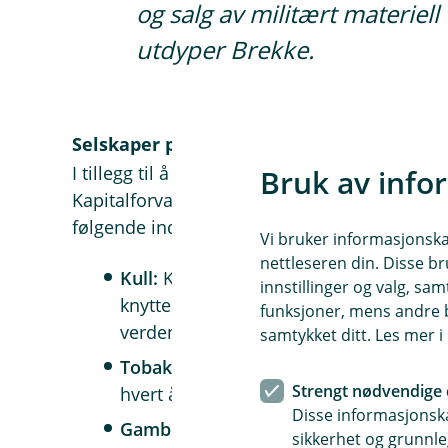
og salg av militært materiell t
utdyper Brekke.
Selskaper på sperrelisten
I tillegg til å følge Norges Banks liste over e
Bruk av info
Kapitalforvaltning også valgt å utvide listen 
følgende industrier:
Vi bruker informasjonskap
nettleseren din. Disse br
Kull:
Kullbasert kraftproduksjon bidrar neg
innstillinger og valg, 
knytter seg usikkerhet rundt arbeidsfo
funksjoner, mens andre b
verden.
samtykket ditt. Les mer 
Tobakk:
På verdensbasis dreper tobak
Strengt nødvendige 
hvert år (NHI.no) og fører til enorme h
Disse informasjonska
Gambling:
Spillavhengighet rammer ofte 
sikkerhet og grunnle