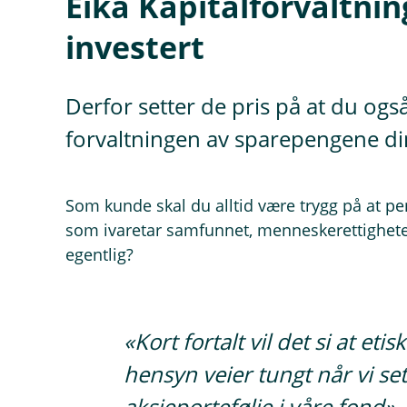
Eika Kapitalforvaltni
investert
Derfor setter de pris på at du også
forvaltningen av sparepengene di
Som kunde skal du alltid være trygg på at pen
som ivaretar samfunnet, menneskerettighete
egentlig?
«Kort fortalt vil det si at et
hensyn veier tungt når vi s
aksjeportefølje i våre fond», 