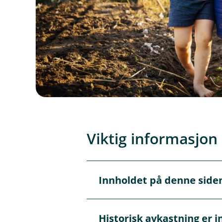
Viktig informasjon
Innholdet på denne side
Å
p
n
e
Innholdet på disse sidene er 
Historisk avkastning er i
/
Å