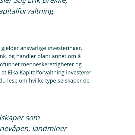
Kapitalforvaltning.
 gjelder ansvarlige investeringer.
ank, og handler blant annet om å
amfunnet menneskerettigheter og
 at Eika Kapitalforvaltning investerer
 du lese om hvilke type selskaper de
selskaper som
rnevåpen, landminer