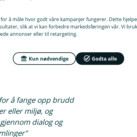
o for hvitvasking av penger og
 for å måle hvor godt våre kampanjer fungerer. Dette hjelper
ltater, slik at vi kan forbedre markedsføringen vår. Vi bruke
 ikke investerer i.
ede annonser eller til retargeting.
a stor påvirkningskraft på
Kun nødvendige
Godta alle
ka Kapitalforvaltning å utnytte
for å fange opp brudd
 eller miljø, og
 gjennom dialog og
mlinger"