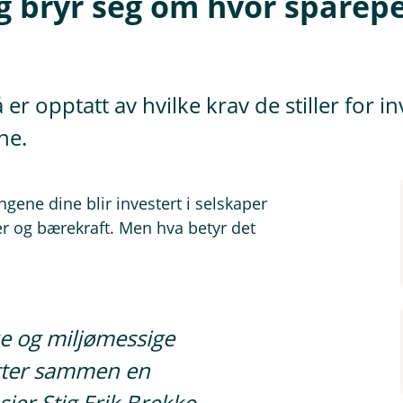
ng bryr seg om hvor sparepe
 er opptatt av hvilke krav de stiller for 
ne.
gene dine blir investert i selskaper
r og bærekraft. Men hva betyr det
iske og miljømessige
etter sammen en
sier Stig Erik Brekke,