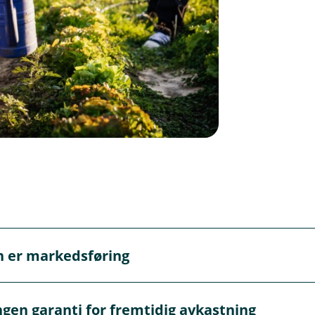
n er markedsføring
markedsføring og må ikke oppfattes som personlig rådgivnin
ngen garanti for fremtidig avkastning