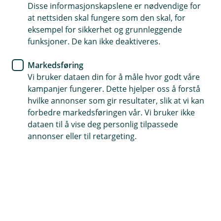
Disse informasjonskapslene er nødvendige for
at nettsiden skal fungere som den skal, for
eksempel for sikkerhet og grunnleggende
funksjoner. De kan ikke deaktiveres.
Markedsføring
Hjelp og kontakt
Vi bruker dataen din for å måle hvor godt våre
kampanjer fungerer. Dette hjelper oss å forstå
post@trondelagsparebank.no
hvilke annonser som gir resultater, slik at vi kan
forbedre markedsføringen vår. Vi bruker ikke
72 45 07 00
dataen til å vise deg personlig tilpassede
annonser eller til retargeting.
Telefontid
Vi er tilgjengelig på telefon fra kl. 07:00 til 21:00 i
hverdagene og fra kl. 09:00 til 21:00 i helgene.
Forsikring: 915 03 850
Snakk med skadekonsulent: mandag til fredag 08:00-