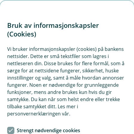
H
o
Bruk av informasjonskapsler
p
p
(Cookies)
Søk forbrukslån
i
Vi bruker informasjonskapsler (cookies) på bankens
nettsider. Dette er små tekstfiler som lagres i
n
nettleseren din. Disse brukes for flere formål, som å
n
sørge for at nettsidene fungerer, sikkerhet, huske
h
innstillinger og valg, samt å måle hvordan annonser
o
fungerer. Noen er nødvendige for grunnleggende
Priseksempel forbrukslån
funksjoner, mens andre brukes kun hvis du gir
d
Nom.rente 13,7 %. Eff. rente 16,6 %. Lånebeløp
samtykke. Du kan når som helst endre eller trekke
e
70 000 kr over 5 år. Kostnad 30 848 kr. Totalt
tilbake samtykket ditt. Les mer i
t
100 848 kr.
personvernerklæringen vår.
Forbrukslånet leveres av Kredittbanken ASA.
Strengt nødvendige cookies