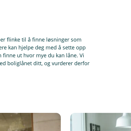
jøkken kan koste rundt 20 000 kroner,
deres kostnadseffektivt.
 flinke til å finne løsninger som
ivere kan hjelpe deg med å sette opp
 finne ut hvor mye du kan låne. Vi
d boliglånet ditt, og vurderer derfor