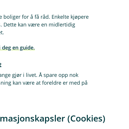
boliger for å få råd. Enkelte kjøpere
. Dette kan være en midlertidig
t.
i deg en guide.
et
nge gjør i livet. Å spare opp nok
sning kan være at foreldre er med på
er.
ed en venn eller partner, da det er
kjøpe hver sin 2-roms. Dette kan
rmasjonskapsler (Cookies)
enfor boligmarkedet.