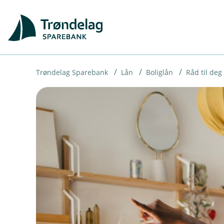
H
o
p
p
i
Trøndelag Sparebank
Lån
Boliglån
Råd til deg
n
n
h
o
d
e
t