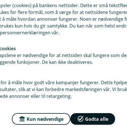
sler (cookies) på bankens nettsider. Dette er små tekstfile
ukes for flere formål, som å sørge for at nettsidene fungerer
orskjell på drømmeboligen og det
samt å måle hvordan annonser fungerer. Noen er nødvendige 
ngsiktig og husk at boligreisen din
rukes kun hvis du gir samtykke. Du kan når som helst endre 
or høye nå, betyr ikke det at du aldri
i personvernerklæringen vår.
ernen for å ta del i boligprisveksten.
cookies
pslene er nødvendige for at nettsiden skal fungere som den
ggende funksjoner. De kan ikke deaktiveres.
delser for enklere tilgang til
være en økonomisk fordel.
 for å måle hvor godt våre kampanjer fungerer. Dette hjelper
ltater, slik at vi kan forbedre markedsføringen vår. Vi bruke
ede annonser eller til retargeting.
nk over hvordan du vil leve etter at
rag, forsikring, vedlikehold, strøm og
ligen, eller ønsker du å ha rom for
Kun nødvendige
Godta alle