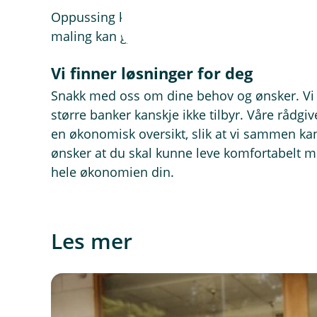
Oppussing kan gjøres rimelig. Et nytt IKEA-k
maling kan gjøres selv, og badet kan oppgra
Vi finner løsninger for deg
Snakk med oss om dine behov og ønsker. Vi er
større banker kanskje ikke tilbyr. Våre rådg
en økonomisk oversikt, slik at vi sammen kan
ønsker at du skal kunne leve komfortabelt me
hele økonomien din.
Les mer