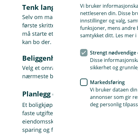
Vi bruker informasjonskap
Tenk langsiktig
nettleseren din. Disse br
Selv om man drømmer stort, er det gjerne f
innstillinger og valg, 
første skrittet inn på boligmarkedet. Tenk la
funksjoner, mens andre b
må starte et sted. Er boligprisene i sentrum f
samtykket ditt. Les mer 
kan bo der. Start boligreisen litt utenfor bykj
Strengt nødvendige 
Beliggenhet
Disse informasjonska
sikkerhet og grunnle
Velg et område med gode buss- eller togforbin
nærmeste by. Dette gir fleksibilitet og kan 
Markedsføring
Vi bruker dataen din
Planlegg økonomien nøye
annonser som gir resu
deg personlig tilpass
Et boligkjøp koster mer enn salgssummen. Te
faste utgifter som mat, transport, renter, avd
eiendomsskatt er betalt. Vil du prioritere bo
sparing og ferier?