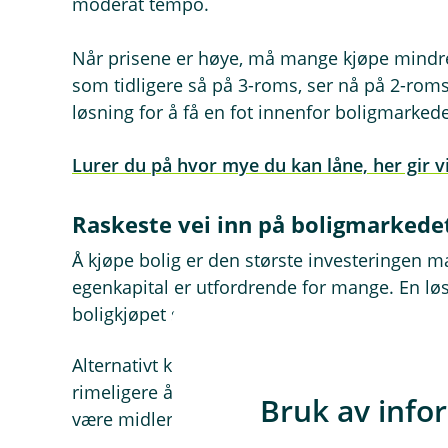
moderat tempo.
Når prisene er høye, må mange kjøpe mindre 
som tidligere så på 3-roms, ser nå på 2-roms
løsning for å få en fot innenfor boligmarkede
Lurer du på hvor mye du kan låne, her gir v
Raskeste vei inn på boligmarked
Å kjøpe bolig er den største investeringen ma
egenkapital er utfordrende for mange. En lø
boligkjøpet som kausjonist eller medlåntak
Alternativt kan man kjøpe leilighet sammen m
rimeligere å kjøpe en 3-roms sammen enn å 
Bruk av info
være midlertidig løsning for å få en fot inn