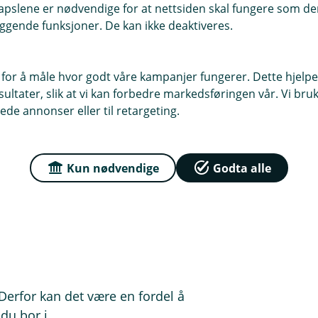
givning.
pslene er nødvendige for at nettsiden skal fungere som den
ggende funksjoner. De kan ikke deaktiveres.
 for å måle hvor godt våre kampanjer fungerer. Dette hjelper
ltater, slik at vi kan forbedre markedsføringen vår. Vi bruke
 din
ede annonser eller til retargeting.
Kun nødvendige
Godta alle
g, pusse opp, få barn eller planlegge
. Derfor kan det være en fordel å
du bor i.