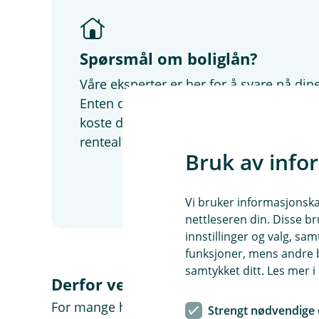
Spørsmål om boliglån?
Våre eksperter er her for å svare på di
Enten du lurer på hvor mye du kan få i bo
koste deg, hvilket boliglån som er best f
rentealternativer vi kan tilby.
Bruk av info
Vi bruker informasjonskap
nettleseren din. Disse br
innstillinger og valg, 
funksjoner, mens andre b
samtykket ditt. Les mer 
Derfor velger flere oss
For mange handler ikke boliglån bare om lav
Strengt nødvendige 