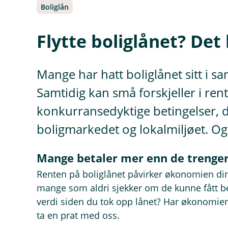
Boliglån
Flytte boliglånet? Det
Mange har hatt boliglånet sitt i s
Samtidig kan små forskjeller i ren
konkurransedyktige betingelser, 
boligmarkedet og lokalmiljøet. Og d
Mange betaler mer enn de trenge
Renten på boliglånet påvirker økonomien din
mange som aldri sjekker om de kunne fått bed
verdi siden du tok opp lånet? Har økonomien
ta en prat med oss.