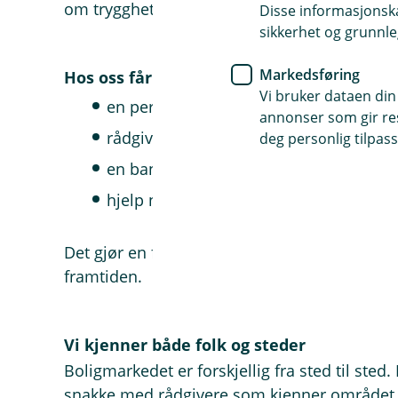
om trygghet, tilgjengelighet og personlig råd
Disse informasjonska
sikkerhet og grunnle
Markedsføring
Hos oss får du:
Vi bruker dataen din
en personlig rådgiver
annonser som gir resu
rådgivning tilpasset deg og økonomien
deg personlig tilpass
en bank som kjenner området du bor i
hjelp når livet endrer seg
Det gjør en forskjell enten du skal kjøpe boli
framtiden.
Vi kjenner både folk og steder
Boligmarkedet er forskjellig fra sted til sted
snakke med rådgivere som kjenner området 