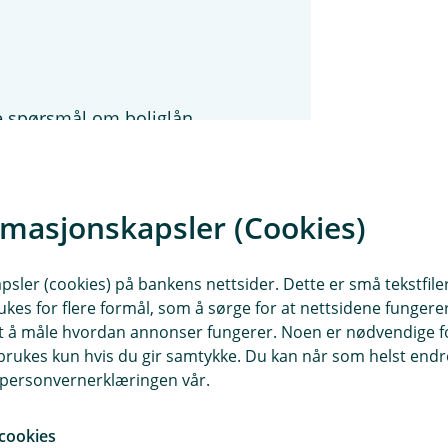
ne spørsmål om boliglån.
liglån, hva boliglånet vil
or deg, eller hvilken
rmasjonskapsler (Cookies)
Kontakt oss
sler (cookies) på bankens nettsider. Dette er små tekstfile
ukes for flere formål, som å sørge for at nettsidene fungerer
samt å måle hvordan annonser fungerer. Noen er nødvendige 
rukes kun hvis du gir samtykke. Du kan når som helst endre 
i personvernerklæringen vår.
est mulig rente. Det handler også
cookies