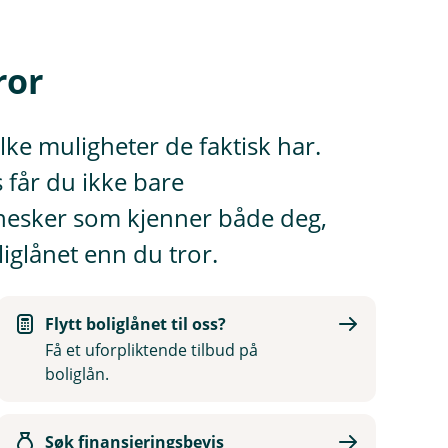
ror
lke muligheter de faktisk har.
 får du ikke bare
nnesker som kjenner både deg,
liglånet enn du tror.
Flytt boliglånet til oss?
Få et uforpliktende tilbud på
boliglån.
Søk finansieringsbevis