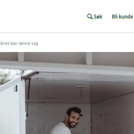
Søk
Bli kunde
glånet kan lønne seg