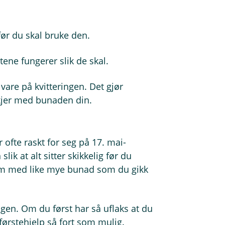
før du skal bruke den.
tene fungerer slik de skal.
vare på kvitteringen. Det gjør
kjer med bunaden din.
 ofte raskt for seg på 17. mai-
k at alt sitter skikkelig før du
jem med like mye bunad som du gikk
agen. Om du først har så uflaks at du
førstehjelp så fort som mulig.