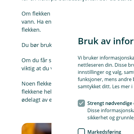
Om flekken er fra ketchup, brus eller is kan 
vann. Ha en serviett bak flekken og press 
flekken.
Bruk av info
Du bør bruke en mild fargeløs såpe på fettfl
Vi bruker informasjonskap
Om du får stygge flekker på andre deler av b
nettleseren din. Disse br
viktig at du velger et renseri som har erfar
innstillinger og valg, 
funksjoner, mens andre b
Noen flekker er nesten umulig å få bort, så d
samtykket ditt. Les mer 
flekkene helt. Få ting ødelegger 17. mai like 
ødelagt av en kaffeflekk.
Strengt nødvendige 
Disse informasjonska
sikkerhet og grunnle
Markedsføring