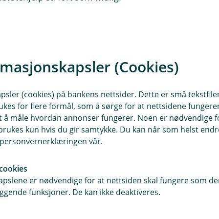
du bruke to servietter og kokende
den andre med kokende vann på
rmasjonskapsler (Cookies)
ekker på bunadsskjorten.
sler (cookies) på bankens nettsider. Dette er små tekstfile
unaden må den til renseri. Da er det
ukes for flere formål, som å sørge for at nettsidene fungerer
ing med bunader.
samt å måle hvordan annonser fungerer. Noen er nødvendige 
rukes kun hvis du gir samtykke. Du kan når som helst endre 
et beste er selvfølgelig å unngå
i personvernerklæringen vår.
fort som å få et familiearvestykke
cookies
pslene er nødvendige for at nettsiden skal fungere som den
ggende funksjoner. De kan ikke deaktiveres.