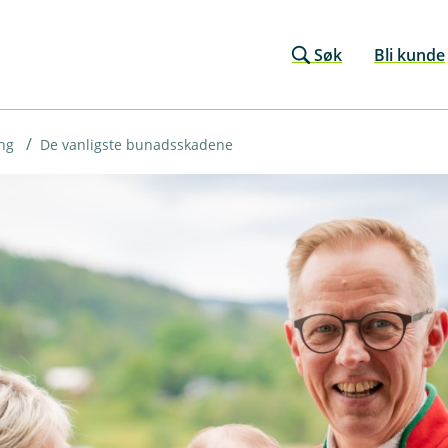
Søk
Bli kunde
ing
De vanligste bunadsskadene