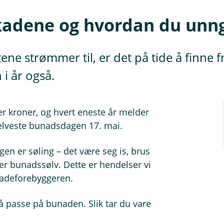
kadene og hvordan du unn
ene strømmer til, er det på tide å finne
 i år også.
r kroner, og hvert eneste år melder
selveste bunadsdagen 17. mai.
en er søling – det være seg is, brus
ter bunadssølv. Dette er hendelser vi
skadeforebyggeren.
å passe på bunaden. Slik tar du vare