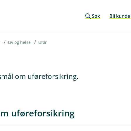
Søk
Bli kunde
r
Liv og helse
Ufør
rsmål om uføreforsikring.
m uføreforsikring