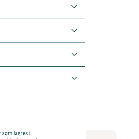
e sykemeldt på
 vil du motta 5000
 Summen du mottar
skattefrie.
r som lagres i