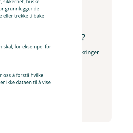
, sikkerhet, huske
for grunnleggende
eller trekke tilbake
 om helsevurdering?
 skal, for eksempel for
på om helsevurdering, personforsikringer
 oss å forstå hvilke
r ikke dataen til å vise