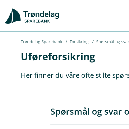
H
o
p
p
i
Trøndelag Sparebank
Forsikring
Spørsmål og sva
Uføreforsikring
n
n
h
Her finner du våre ofte stilte spø
o
d
e
t
Spørsmål og svar o