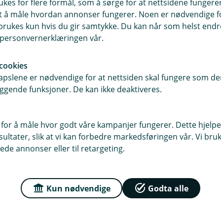
ukes for flere formål, som å sørge for at nettsidene fungerer
samt å måle hvordan annonser fungerer. Noen er nødvendige 
rukes kun hvis du gir samtykke. Du kan når som helst endre 
i personvernerklæringen vår.
Har du spørsmål
cookies
pslene er nødvendige for at nettsiden skal fungere som den
Finn svar på det du lurer 
ggende funksjoner. De kan ikke deaktiveres.
og helseerklæring
 for å måle hvor godt våre kampanjer fungerer. Dette hjelper
Les mer
ltater, slik at vi kan forbedre markedsføringen vår. Vi bruke
ede annonser eller til retargeting.
Kun nødvendige
Godta alle