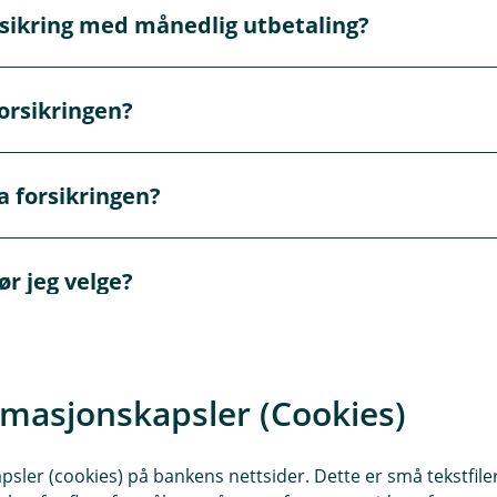
sikring med månedlig utbetaling?
n når du er mellom 18 og 50 år. Du må være i arbeid og ikk
orsikringen?
le ut helseerklæring når du skal kjøpe uføreforsikring.
yller 60 år eller til du velger å avslutte den.
a forsikringen?
ngssum på for eksempel 600 000 og du blir 100% arbeidsufør,
r jeg velge?
heten blir varig, mottar du en engangsutbetaling fra oss.
inus eventuelle utbetalte forskutteringer. Utbetalingene er 
inne ut hva som er akkurat passe for deg.
rmasjonskapsler (Cookies)
sler (cookies) på bankens nettsider. Dette er små tekstfile