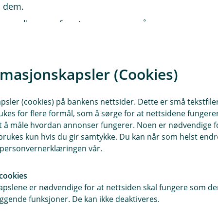
d dem.
gene eller sørg for at noen passer på
i utvalgte sportsbutikker og skisentre.
rmasjonskapsler (Cookies)
tte fra seg skiene separat, tyven er
en ha tid til å lete.
 skiene.
sler (cookies) på bankens nettsider. Dette er små tekstfile
ukes for flere formål, som å sørge for at nettsidene fungerer
samt å måle hvordan annonser fungerer. Noen er nødvendige 
et, men ødelagt?
rukes kun hvis du gir samtykke. Du kan når som helst endre 
kker etter et fall, er det dessverre
i personvernerklæringen vår.
n, opplyser Therese Hofstad-Nielsen
kringsselskap. Ski og sportsutstyr
cookies
uker skiutstyret, så vis skivett i
pslene er nødvendige for at nettsiden skal fungere som den
ggende funksjoner. De kan ikke deaktiveres.