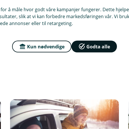
 for å måle hvor godt våre kampanjer fungerer. Dette hjelper
m du selv skulle være så uheldig å bli
ltater, slik at vi kan forbedre markedsføringen vår. Vi bruke
kket dokumenterte utgifter til leger,
ede annonser eller til retargeting.
medisinske personalet må klippe opp
å erstattet klærne, forteller
Kun nødvendige
Godta alle
ken.