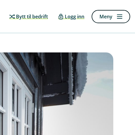
Bytt til bedrift
Logg inn
Meny