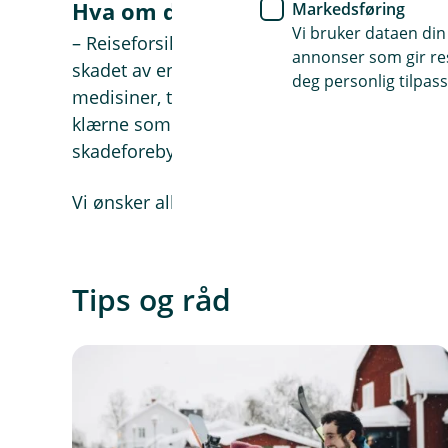
Hva om du selv blir skadet?
Markedsføring
Vi bruker dataen din
– Reiseforsikringen vil alltid være god å ha o
annonser som gir resu
skadet av en ulykke i skibakken. Da får du de
deg personlig tilpass
medisiner, transport og lignende. Hvis det 
klærne som følge av en hendelse vil du også f
skadeforebyggeren.
Vi ønsker alle en god og sikker tur i alpinbak
Tips og råd