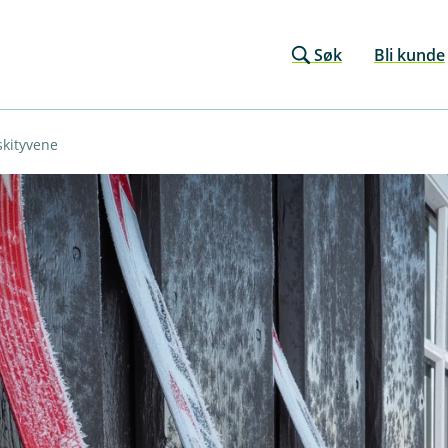
Søk
Bli kunde
kityvene