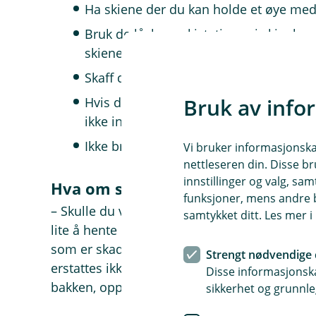
Ha skiene der du kan holde et øye me
Bruk de låsbare skistativene i skianleg
skiene.
Skaff deg en enkel skilås, disse selges 
Bruk av info
Hvis du ikke har lås kan det hjelpe å se
ikke interessert i bare én ski og vil sjeld
Ikke bruk skiboks som lagringsplass for
Vi bruker informasjonskap
nettleseren din. Disse br
innstillinger og valg, 
Hva om skiutstyret ikke blir stjål
funksjoner, mens andre b
– Skulle du være så uheldig at skiene dine bre
samtykket ditt. Les mer 
lite å hente på reise- eller innboforsikringe
som er skadeforebygger i Fremtind, vårt forsi
Strengt nødvendige 
erstattes ikke ved skader som skjer mens du br
Disse informasjonska
bakken, oppfordrer hun.
sikkerhet og grunnle