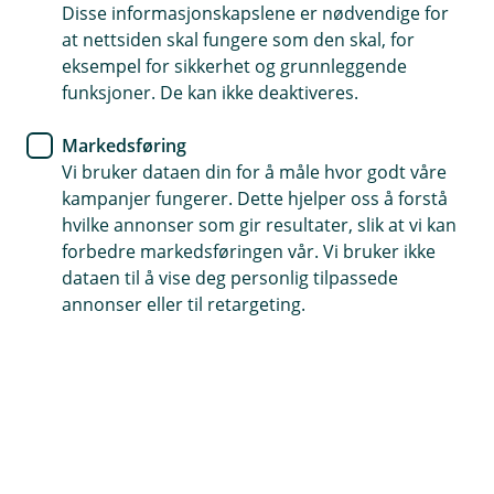
Disse informasjonskapslene er nødvendige for
Engangsutbetaling ved alvorlig sykdom – så du kan
at nettsiden skal fungere som den skal, for
fokusere på deg selv
eksempel for sikkerhet og grunnleggende
funksjoner. De kan ikke deaktiveres.
Best i test på personforsikring (bytt.no)
Skattefritt – du bestemmer hva pengene går til
Markedsføring
Vi bruker dataen din for å måle hvor godt våre
(
kampanjer fungerer. Dette hjelper oss å forstå
Kjøp sykdomsforsikring
E
hvilke annonser som gir resultater, slik at vi kan
k
forbedre markedsføringen vår. Vi bruker ikke
s
dataen til å vise deg personlig tilpassede
t
Hvorfor bør du ha en kritisk
annonser eller til retargeting.
e
sykdomsforsikring?
r
n
l
Alvorlig sykdom kan ramme hvem som helst – og
e
snu livet på hodet. Da skal ikke økonomien være
n
det som tynger mest. Med en engangsutbetaling
k
e
får du litt mer frihet til å ta vare på deg selv og de
,