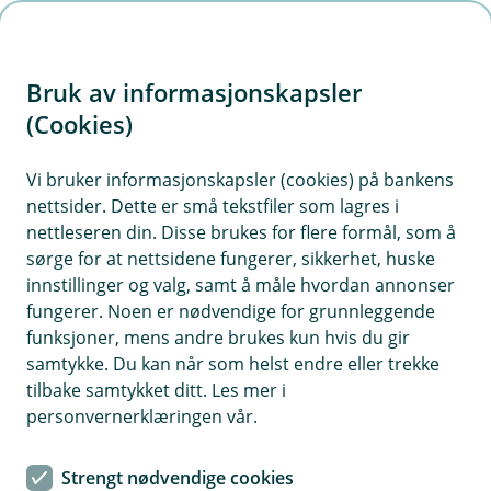
H
o
Bruk av informasjonskapsler
p
p
(Cookies)
i
Vi bruker informasjonskapsler (cookies) på bankens
nettsider. Dette er små tekstfiler som lagres i
n
nettleseren din. Disse brukes for flere formål, som å
n
sørge for at nettsidene fungerer, sikkerhet, huske
h
innstillinger og valg, samt å måle hvordan annonser
o
fungerer. Noen er nødvendige for grunnleggende
funksjoner, mens andre brukes kun hvis du gir
d
samtykke. Du kan når som helst endre eller trekke
e
tilbake samtykket ditt. Les mer i
t
personvernerklæringen vår.
Kritisk sykdom
Strengt nødvendige cookies