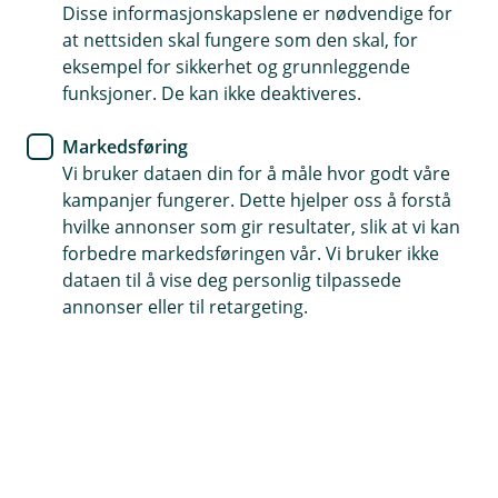
om vinteren.
Disse informasjonskapslene er nødvendige for
at nettsiden skal fungere som den skal, for
Katteforsikring
eksempel for sikkerhet og grunnleggende
funksjoner. De kan ikke deaktiveres.
Slik tar du vare på hunden og
katten din i vinter
Markedsføring
Vi bruker dataen din for å måle hvor godt våre
Vinteren kan være ganske så tøff mot de
kampanjer fungerer. Dette hjelper oss å forstå
hvilke annonser som gir resultater, slik at vi kan
firbeinte. Slik gir du dine pelskledde venner litt
forbedre markedsføringen vår. Vi bruker ikke
ekstra omsorg når kulda setter inn.
dataen til å vise deg personlig tilpassede
annonser eller til retargeting.
Når temperaturen kryper nedover og snøen laver ned,
er det et par ekstra ting du bør tenke på hvis du har et
kjæledyr. For selv om de har pels, kan de fryse like mye
som oss, og bli skadet av kulda.
Her får du 5 enkle tips til hva du bør tenke på om
vinteren.