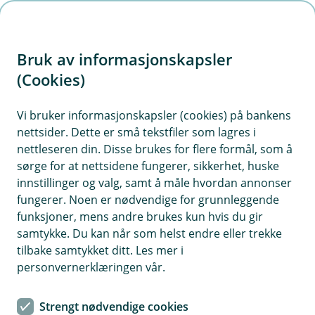
H
o
Bruk av informasjonskapsler
p
p
(Cookies)
i
Vi bruker informasjonskapsler (cookies) på bankens
nettsider. Dette er små tekstfiler som lagres i
n
nettleseren din. Disse brukes for flere formål, som å
n
sørge for at nettsidene fungerer, sikkerhet, huske
h
innstillinger og valg, samt å måle hvordan annonser
o
fungerer. Noen er nødvendige for grunnleggende
funksjoner, mens andre brukes kun hvis du gir
d
samtykke. Du kan når som helst endre eller trekke
e
tilbake samtykket ditt. Les mer i
t
personvernerklæringen vår.
Snø, is, kuldegrader og veisalt setter ekstra krav til deg som
eier en hund eller en katt. Slik passer du litt ekstra på dem
Strengt nødvendige cookies