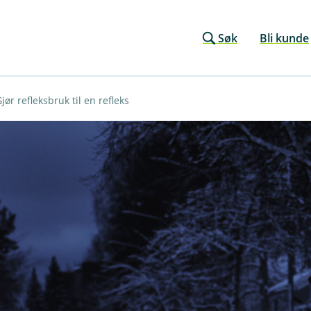
Søk
Bli kunde
jør refleksbruk til en refleks