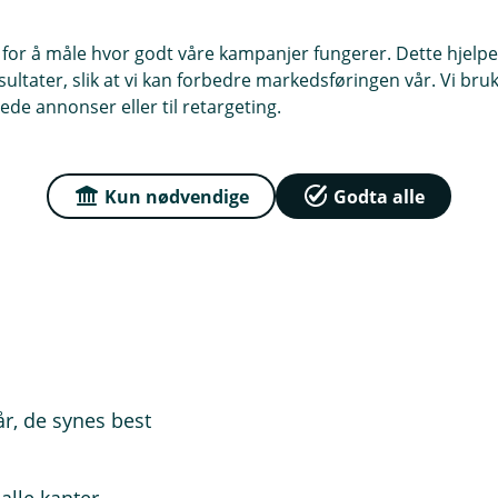
r 34 prosent av menn, mot 30
 eller farlige situasjoner med
 for å måle hvor godt våre kampanjer fungerer. Dette hjelper
et.
ltater, slik at vi kan forbedre markedsføringen vår. Vi bruke
ede annonser eller til retargeting.
Derfor er det en billig investering å
mørket. Det er enkelt å ta i bruk og
Kun nødvendige
Godta alle
ørepropper med støydemping kan gi
med før du krysser gaten!
r, de synes best