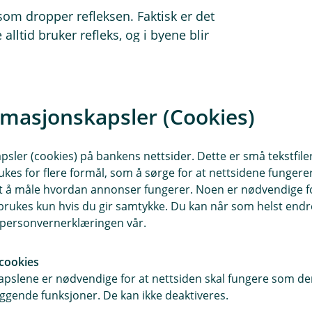
 som dropper refleksen. Faktisk er det
lltid bruker refleks, og i byene blir
lere både for fotgjengere og bilister,
e.
0 meters avstand ifølge tall fra
rmasjonskapsler (Cookies)
under til å reagere når de ser deg.
duseres sikten til bare 25 meter og
sler (cookies) på bankens nettsider. Dette er små tekstfile
jåføren mye tid til å bremse.
ukes for flere formål, som å sørge for at nettsidene fungerer
 på ulykker.
samt å måle hvordan annonser fungerer. Noen er nødvendige 
rukes kun hvis du gir samtykke. Du kan når som helst endre 
i personvernerklæringen vår.
, fotgjengerne må huske refleks og
gjengere.
cookies
pslene er nødvendige for at nettsiden skal fungere som den
ggende funksjoner. De kan ikke deaktiveres.
kjøre på noen i mørket, mens under 6