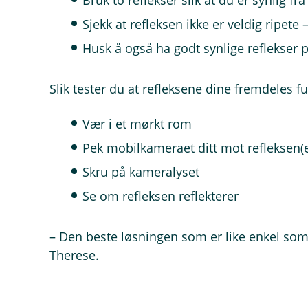
Bruk to reflekser slik at du er synlig fra
Sjekk at refleksen ikke er veldig ripete 
Husk å også ha godt synlige reflekser
Slik tester du at refleksene dine fremdeles f
Vær i et mørkt rom
Pek mobilkameraet ditt mot refleksen(e)
Skru på kameralyset
Se om refleksen reflekterer
– Den beste løsningen som er like enkel som d
Therese.