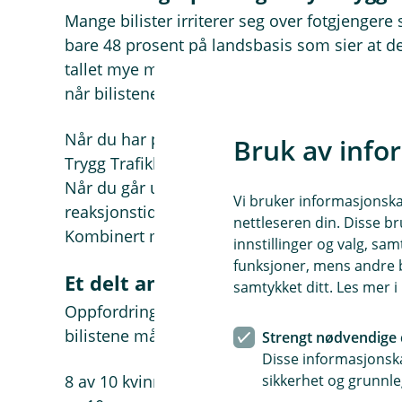
Mange bilister irriterer seg over fotgjengere
bare 48 prosent på landsbasis som sier at de a
tallet mye mindre. Det gjør trafikkbildet skum
når bilistene ikke kan se de myke trafikanten
Når du har på deg refleks kan du synes på 14
Bruk av info
Trygg Trafikk. Det gir sjåføren omtrent ti sek
Når du går uten refleks ute i vintermørket re
Vi bruker informasjonskap
reaksjonstiden til to sekunder. Det gir ikke s
nettleseren din. Disse br
Kombinert med glatt føre er det en oppskrift
innstillinger og valg, 
funksjoner, mens andre b
Et delt ansvar
samtykket ditt. Les mer 
Oppfordringen fra skadeforebyggeren er klar
bilistene må senke farten i områder med fot
Strengt nødvendige 
Disse informasjonska
sikkerhet og grunnle
8 av 10 kvinner svarer at de er redde for å 