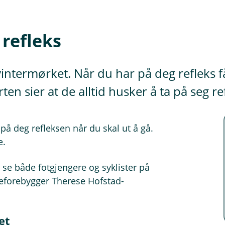
 refleks
 vintermørket. Når du har på deg refleks f
n sier at de alltid husker å ta på seg re
 på deg refleksen når du skal ut å gå.
e.
å se både fotgjengere og syklister på
deforebygger Therese Hofstad-
et