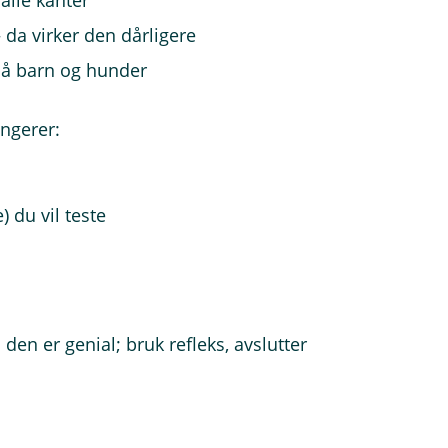
 alle kanter
– da virker den dårligere
 på barn og hunder
ungerer:
 du vil teste
en er genial; bruk refleks, avslutter