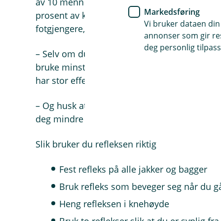
av 10 menn svarer det samme. Likevel oppgi
Markedsføring
prosent av kvinner, at de har opplevd ulykker
Vi bruker dataen din
fotgjengere, syklister eller tilsvarende i mørk
annonser som gir resu
deg personlig tilpass
– Selv om du ser bilen, ser ikke bilisten deg. 
bruke minst én refleks når du er ute og går i 
har stor effekt, sier skadeforebyggeren.
– Og husk at både stillegående elbiler og 
deg mindre oversikt over trafikkbildet. Følg 
Slik bruker du refleksen riktig
Fest refleks på alle jakker og bagger
Bruk refleks som beveger seg når du gå
Heng refleksen i knehøyde