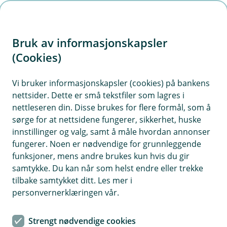
H
o
Bruk av informasjonskapsler
p
p
(Cookies)
i
Vi bruker informasjonskapsler (cookies) på bankens
nettsider. Dette er små tekstfiler som lagres i
n
nettleseren din. Disse brukes for flere formål, som å
n
sørge for at nettsidene fungerer, sikkerhet, huske
h
innstillinger og valg, samt å måle hvordan annonser
o
fungerer. Noen er nødvendige for grunnleggende
funksjoner, mens andre brukes kun hvis du gir
d
samtykke. Du kan når som helst endre eller trekke
e
tilbake samtykket ditt. Les mer i
t
personvernerklæringen vår.
Selv om sommeren er en fjern drøm, må du ikke glemme å
sjekke båten din med jevne mellomrom.
Strengt nødvendige cookies