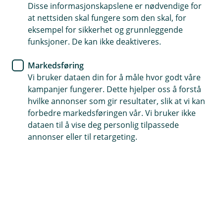
Disse informasjonskapslene er nødvendige for
Båtforsikring
at nettsiden skal fungere som den skal, for
eksempel for sikkerhet og grunnleggende
Husk å sjekke båten din om
funksjoner. De kan ikke deaktiveres.
vinteren
Markedsføring
Vi bruker dataen din for å måle hvor godt våre
Er du klar over at du må passe på båten din om
kampanjer fungerer. Dette hjelper oss å forstå
vinteren også? Gjør du ikke det, kan det fort bli
hvilke annonser som gir resultater, slik at vi kan
dyrt om uhellet er ute.
forbedre markedsføringen vår. Vi bruker ikke
dataen til å vise deg personlig tilpassede
Ah. Vinteren er her og båten ligger trygt lagret for vind,
annonser eller til retargeting.
kulde og ruskevær. Nå trenger jeg ikke å gjøre noe før
våren kommer … tenker kanskje mange båteiere og
glemmer en viktig detalj i forsikringsvilkårene sine:
tilsynet.
En tredjedel av alle skader som meldes inn på
fritidsbåter skjer nemlig på vinteren, og sjekker du